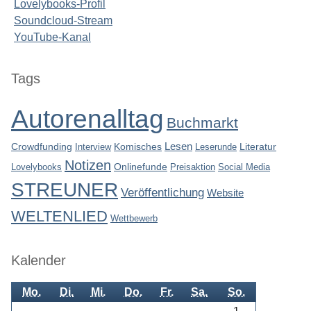
Lovelybooks-Profil
Soundcloud-Stream
YouTube-Kanal
Seitenleiste
Tags
Autorenalltag
Buchmarkt
Lesen
Crowdfunding
Interview
Komisches
Leserunde
Literatur
Notizen
Lovelybooks
Onlinefunde
Preisaktion
Social Media
STREUNER
Veröffentlichung
Website
WELTENLIED
Wettbewerb
Kalender
Mo.
Di.
Mi.
Do.
Fr.
Sa.
So.