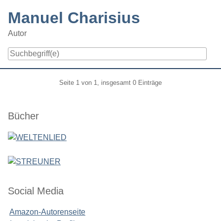
Skip
Manuel Charisius
to
content
Autor
Navigation
Pagination
Seite 1 von 1, insgesamt 0 Einträge
Seitenleiste
Bücher
Social Media
Amazon-Autorenseite