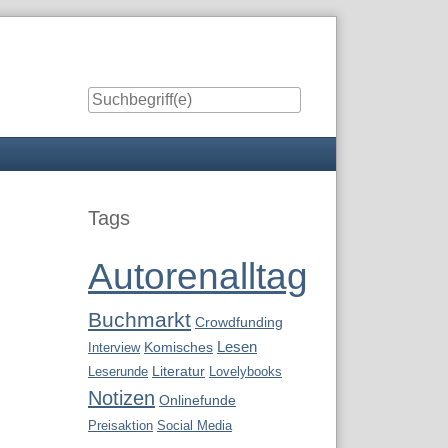
Seitenleiste
Tags
Autorenalltag
Buchmarkt
Crowdfunding
Lesen
Interview
Komisches
Leserunde
Literatur
Lovelybooks
Notizen
Onlinefunde
Preisaktion
Social Media