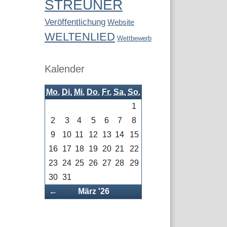
STREUNER
Veröffentlichung
Website
WELTENLIED
Wettbewerb
Kalender
Mo.
Di.
Mi.
Do.
Fr.
Sa.
So.
1
2
3
4
5
6
7
8
9
10
11
12
13
14
15
16
17
18
19
20
21
22
23
24
25
26
27
28
29
30
31
Zurück
←
März '26