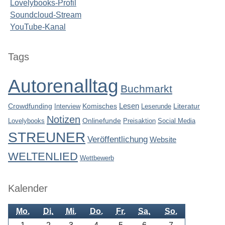
Lovelybooks-Profil
Soundcloud-Stream
YouTube-Kanal
Seitenleiste
Tags
Autorenalltag
Buchmarkt
Lesen
Crowdfunding
Interview
Komisches
Leserunde
Literatur
Notizen
Lovelybooks
Onlinefunde
Preisaktion
Social Media
STREUNER
Veröffentlichung
Website
WELTENLIED
Wettbewerb
Kalender
Mo.
Di.
Mi.
Do.
Fr.
Sa.
So.