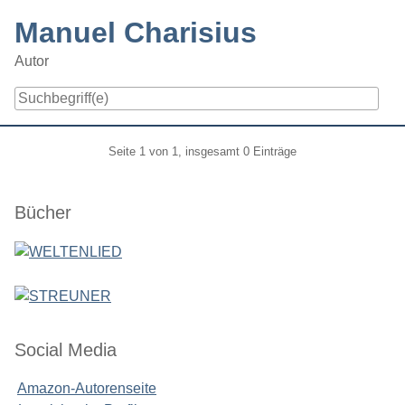
Skip
Manuel Charisius
to
content
Autor
Navigation
Pagination
Seite 1 von 1, insgesamt 0 Einträge
Seitenleiste
Bücher
Social Media
Amazon-Autorenseite