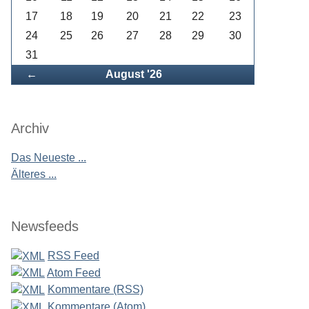
17
18
19
20
21
22
23
24
25
26
27
28
29
30
31
Zurück
←
August '26
Archiv
Das Neueste ...
Älteres ...
Newsfeeds
RSS Feed
Atom Feed
Kommentare (RSS)
Kommentare (Atom)