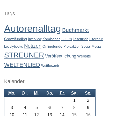
Seitenleiste
Tags
Autorenalltag
Buchmarkt
Lesen
Crowdfunding
Interview
Komisches
Leserunde
Literatur
Notizen
Lovelybooks
Onlinefunde
Preisaktion
Social Media
STREUNER
Veröffentlichung
Website
WELTENLIED
Wettbewerb
Kalender
Mo.
Di.
Mi.
Do.
Fr.
Sa.
So.
1
2
3
4
5
6
7
8
9
10
11
12
13
14
15
16