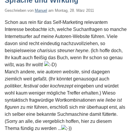
Sprache und Wirkung
Geschrieben von
Manuel
am
Montag, 28. März 2011
Schon aus rein für das Self-Marketing relevantem
Interesse beobachte ich, welche Suchanfragen so manche
Internetsurfer auf meine Autoren-Website führen. Viele
davon sind recht eindeutig nachzuvollziehen, so
beispielsweise
charisius streuner heyne
. (Ich hoffe doch,
Ihr kauft auch fleißig das Buch, wenn Ihr schon so genau
wißt, was Ihr wollt!
)
Manch andere, wie
autoren website
, sind dagegen
ziemlich weit gefaßt. (Ihr könntet genausogut auch
politiker
,
festival
oder
kochrezept
eingeben und würdet
wohl kaum weniger mögliche Treffer erhalten.) Wieso
syntaktisch fragwürdige Wortkombinationen wie
liebe ist
figuren
zu mir führen, erschloß sich mir überhaupt erst, als
ich selber eine bekannte Suchmaschine damit fütterte.
(Sorry an alle, die vergeblich hoffen, hier zu diesem
Thema fündig zu werden ...
)