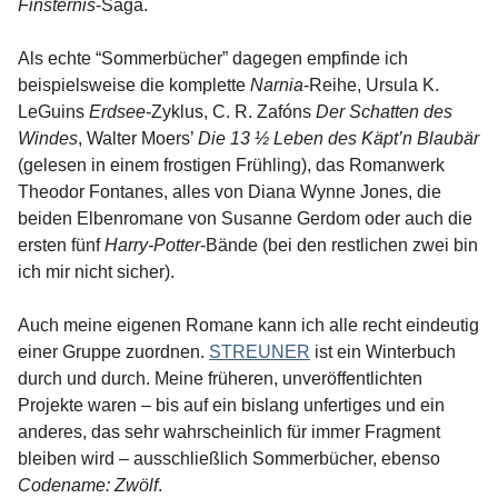
Finsternis
-Saga.
Als echte “Sommerbücher” dagegen empfinde ich
beispielsweise die komplette
Narnia
-Reihe, Ursula K.
LeGuins
Erdsee
-Zyklus, C. R. Zafóns
Der Schatten des
Windes
, Walter Moers’
Die 13 ½ Leben des Käpt’n Blaubär
(gelesen in einem frostigen Frühling), das Romanwerk
Theodor Fontanes, alles von Diana Wynne Jones, die
beiden Elbenromane von Susanne Gerdom oder auch die
ersten fünf
Harry-Potter
-Bände (bei den restlichen zwei bin
ich mir nicht sicher).
Auch meine eigenen Romane kann ich alle recht eindeutig
einer Gruppe zuordnen.
STREUNER
ist ein Winterbuch
durch und durch. Meine früheren, unveröffentlichten
Projekte waren – bis auf ein bislang unfertiges und ein
anderes, das sehr wahrscheinlich für immer Fragment
bleiben wird – ausschließlich Sommerbücher, ebenso
Codename: Zwölf
.