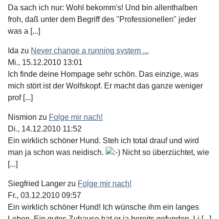
Da sach ich nur: Wohl bekomm's! Und bin allenthalben
froh, daß unter dem Begriff des "Professionellen" jeder
was a [...]
Ida
zu
Never change a running system ...
Mi., 15.12.2010 13:01
Ich finde deine Hompage sehr schön. Das einzige, was
mich stört ist der Wolfskopf. Er macht das ganze weniger
prof [...]
Nismion
zu
Folge mir nach!
Di., 14.12.2010 11:52
Ein wirklich schöner Hund. Steh ich total drauf und wird
man ja schon was neidisch.
Nicht so überzüchtet, wie
[...]
Siegfried Langer
zu
Folge mir nach!
Fr., 03.12.2010 09:57
Ein wirklich schöner Hund! Ich wünsche ihm ein langes
Leben. Ein gutes Zuhause hat er ja bereits gefunden. Li [...]