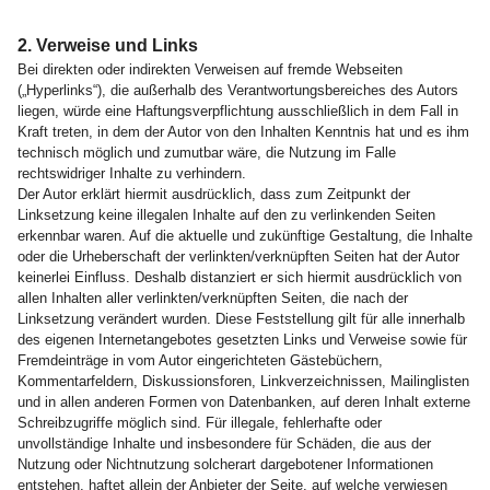
2. Verweise und Links
Bei direkten oder indirekten Verweisen auf fremde Webseiten
(„Hyperlinks“), die außerhalb des Verantwortungsbereiches des Autors
liegen, würde eine Haftungsverpflichtung ausschließlich in dem Fall in
Kraft treten, in dem der Autor von den Inhalten Kenntnis hat und es ihm
technisch möglich und zumutbar wäre, die Nutzung im Falle
rechtswidriger Inhalte zu verhindern.
Der Autor erklärt hiermit ausdrücklich, dass zum Zeitpunkt der
Linksetzung keine illegalen Inhalte auf den zu verlinkenden Seiten
erkennbar waren. Auf die aktuelle und zukünftige Gestaltung, die Inhalte
oder die Urheberschaft der verlinkten/verknüpften Seiten hat der Autor
keinerlei Einfluss. Deshalb distanziert er sich hiermit ausdrücklich von
allen Inhalten aller verlinkten/verknüpften Seiten, die nach der
Linksetzung verändert wurden. Diese Feststellung gilt für alle innerhalb
des eigenen Internetangebotes gesetzten Links und Verweise sowie für
Fremdeinträge in vom Autor eingerichteten Gästebüchern,
Kommentarfeldern, Diskussionsforen, Linkverzeichnissen, Mailinglisten
und in allen anderen Formen von Datenbanken, auf deren Inhalt externe
Schreibzugriffe möglich sind. Für illegale, fehlerhafte oder
unvollständige Inhalte und insbesondere für Schäden, die aus der
Nutzung oder Nichtnutzung solcherart dargebotener Informationen
entstehen, haftet allein der Anbieter der Seite, auf welche verwiesen