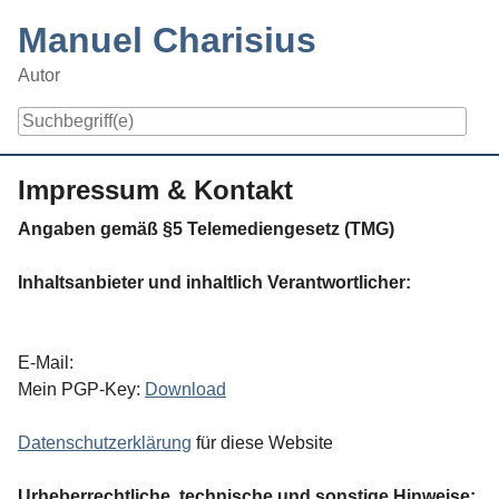
Skip
Manuel Charisius
to
content
Autor
Navigation
Impressum & Kontakt
Angaben gemäß §5 Telemediengesetz (TMG)
Inhaltsanbieter und inhaltlich Verantwortlicher:
E-Mail:
Mein PGP-Key:
Download
Datenschutzerklärung
für diese Website
Urheberrechtliche, technische und sonstige Hinweise: