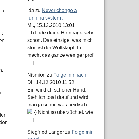
Ida
zu
Never change a
ch
running system ...
Mi., 15.12.2010 13:01
Ich finde deine Hompage sehr
it
schön. Das einzige, was mich
nen
stört ist der Wolfskopf. Er
macht das ganze weniger prof
[...]
n.
Nismion
zu
Folge mir nach!
Di., 14.12.2010 11:52
Ein wirklich schöner Hund.
n
Steh ich total drauf und wird
man ja schon was neidisch.
Nicht so überzüchtet, wie
der
[...]
der
Siegfried Langer
zu
Folge mir