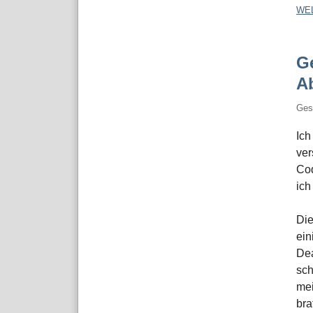
WE
G
A
Ges
Ich
ver
Cod
ich
Die
ein
Dea
sch
mei
bra