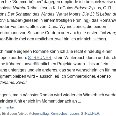
 echte “Sommerbücher” dagegen empfinde ich beispielsweise d
mplette
Narnia
-Reihe, Ursula K. LeGuins
Erdsee
-Zyklus, C. R.
fóns
Der Schatten des Windes
, Walter Moers’
Die 13 ½ Leben d
t’n Blaubär
(gelesen in einem frostigen Frühling), das Romanw
odor Fontanes, alles von Diana Wynne Jones, die beiden
enromane von Susanne Gerdom oder auch die ersten fünf
Harr
ter
-Bände (bei den restlichen zwei bin ich mir nicht sicher).
h meine eigenen Romane kann ich alle recht eindeutig einer
uppe zuordnen.
STREUNER
ist ein Winterbuch durch und durch
ne früheren, unveröffentlichten Projekte waren – bis auf ein
lang unfertiges und ein anderes, das sehr wahrscheinlich für i
gment bleiben wird – ausschließlich Sommerbücher, ebenso
dename: Zwölf
.
igens, mein nächster Roman wird wieder ein Winterbuch werde
indest fühlt er sich im Moment danach an ...
ommentar
 für diesen Artikel:
Autorenalltag
,
Komisches
,
Lesen
,
STREUNER
,