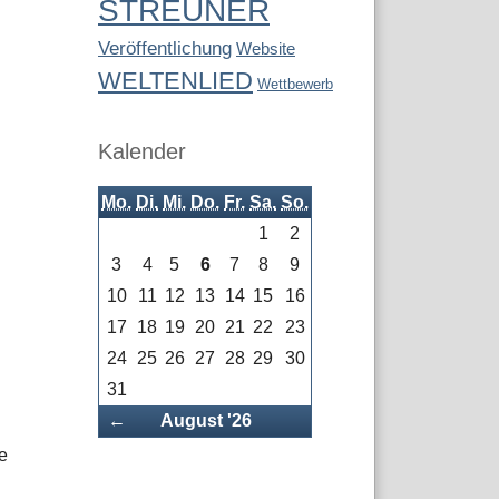
STREUNER
Veröffentlichung
Website
WELTENLIED
Wettbewerb
Kalender
Mo.
Di.
Mi.
Do.
Fr.
Sa.
So.
1
2
3
4
5
6
7
8
9
10
11
12
13
14
15
16
17
18
19
20
21
22
23
24
25
26
27
28
29
30
31
Zurück
←
August '26
e