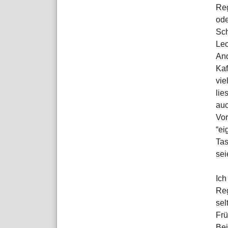
Reg
ode
Sch
Leo
And
Kaf
vie
lie
auc
Vor
“ei
Tas
sei
Ich
Reg
sel
Frü
Bei