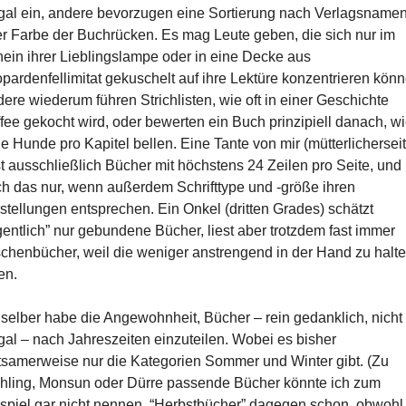
al ein, andere bevorzugen eine Sortierung nach Verlagsname
r Farbe der Buchrücken. Es mag Leute geben, die sich nur im
ein ihrer Lieblingslampe oder in eine Decke aus
pardenfellimitat gekuschelt auf ihre Lektüre konzentrieren könn
ere wiederum führen Strichlisten, wie oft in einer Geschichte
fee gekocht wird, oder bewerten ein Buch prinzipiell danach, w
le Hunde pro Kapitel bellen. Eine Tante von mir (mütterlicherseit
st ausschließlich Bücher mit höchstens 24 Zeilen pro Seite, und
h das nur, wenn außerdem Schrifttype und -größe ihren
stellungen entsprechen. Ein Onkel (dritten Grades) schätzt
gentlich” nur gebundene Bücher, liest aber trotzdem fast immer
chenbücher, weil die weniger anstrengend in der Hand zu halt
en.
 selber habe die Angewohnheit, Bücher – rein gedanklich, nicht
al – nach Jahreszeiten einzuteilen. Wobei es bisher
tsamerweise nur die Kategorien Sommer und Winter gibt. (Zu
hling, Monsun oder Dürre passende Bücher könnte ich zum
spiel gar nicht nennen, “Herbstbücher” dagegen schon, obwohl 