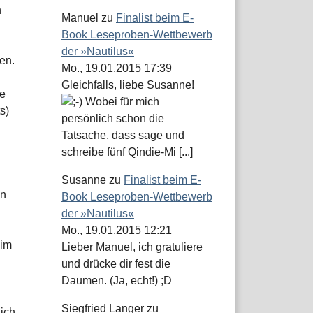
n
Manuel
zu
Finalist beim E-
Book Leseproben-Wettbewerb
der »Nautilus«
en.
Mo., 19.01.2015 17:39
Gleichfalls, liebe Susanne!
ie
Wobei für mich
s)
persönlich schon die
Tatsache, dass sage und
schreibe fünf Qindie-Mi [...]
Susanne
zu
Finalist beim E-
en
Book Leseproben-Wettbewerb
der »Nautilus«
Mo., 19.01.2015 12:21
 im
Lieber Manuel, ich gratuliere
und drücke dir fest die
Daumen. (Ja, echt!) ;D
Siegfried Langer
zu
ich