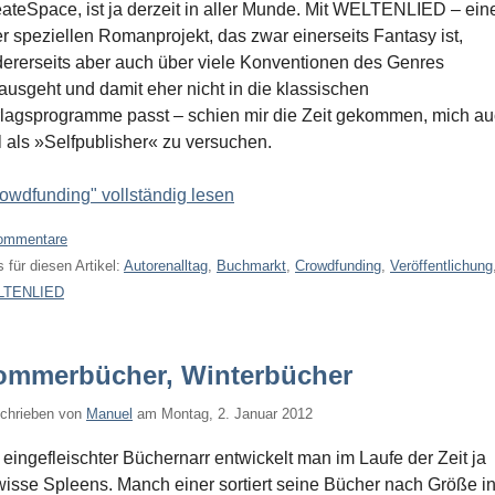
ateSpace, ist ja derzeit in aller Munde. Mit WELTENLIED – ei
r speziellen Romanprojekt, das zwar einerseits Fantasy ist,
ererseits aber auch über viele Konventionen des Genres
ausgeht und damit eher nicht in die klassischen
lagsprogramme passt – schien mir die Zeit gekommen, mich a
 als »Selfpublisher« zu versuchen.
owdfunding" vollständig lesen
ommentare
 für diesen Artikel:
Autorenalltag
,
Buchmarkt
,
Crowdfunding
,
Veröffentlichung
LTENLIED
ommerbücher, Winterbücher
chrieben von
Manuel
am
Montag, 2. Januar 2012
 eingefleischter Büchernarr entwickelt man im Laufe der Zeit ja
isse Spleens. Manch einer sortiert seine Bücher nach Größe i