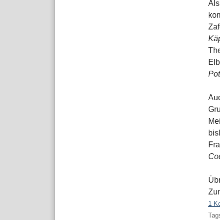
Als
ko
Za
Käp
The
Elb
Pot
Auc
Gr
Mei
bis
Fra
Co
Übr
Zum
1 K
Tags