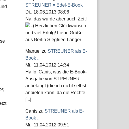
STREUNER = Edel-E-Book
rund
Di., 18.06.2013 08:06
Na, das wurde aber auch Zeit!
Herzlichen Glückwunsch
und viel Erfolg! Liebe Grüße
aus Berlin Siegfried Langer
ise
Manuel
zu
STREUNER als E-
Book ...
Mi., 11.04.2012 14:34
Hallo, Canis, was die E-Book-
Ausgabe von STREUNER
anbelangt (die ich nicht selbst
or
,
anbieten kann, da die Rechte
[...]
etzt
Canis
zu
STREUNER als E-
Book ...
Mi., 11.04.2012 09:51