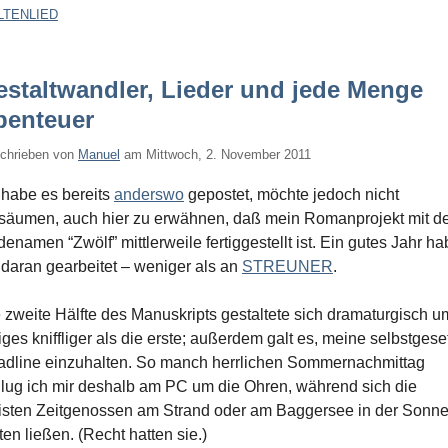
LTENLIED
estaltwandler, Lieder und jede Menge
benteuer
chrieben von
Manuel
am
Mittwoch, 2. November 2011
 habe es bereits
anderswo
gepostet, möchte jedoch nicht
säumen, auch hier zu erwähnen, daß mein Romanprojekt mit 
enamen “Zwölf” mittlerweile fertiggestellt ist. Ein gutes Jahr h
 daran gearbeitet – weniger als an
STREUNER
.
 zweite Hälfte des Manuskripts gestaltete sich dramaturgisch u
iges kniffliger als die erste; außerdem galt es, meine selbstgese
dline einzuhalten. So manch herrlichen Sommernachmittag
lug ich mir deshalb am PC um die Ohren, während sich die
sten Zeitgenossen am Strand oder am Baggersee in der Sonn
ten ließen. (Recht hatten sie.)