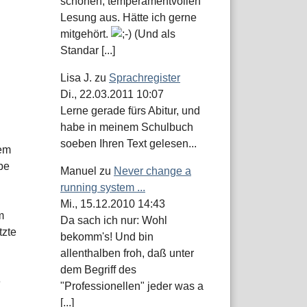
schönen, temperamentvollen
Lesung aus. Hätte ich gerne
mitgehört.
(Und als
Standar [...]
Lisa J.
zu
Sprachregister
Di., 22.03.2011 10:07
Lerne gerade fürs Abitur, und
habe in meinem Schulbuch
soeben Ihren Text gelesen...
dem
abe
Manuel
zu
Never change a
running system ...
Mi., 15.12.2010 14:43
m
Da sach ich nur: Wohl
tzte
bekomm's! Und bin
allenthalben froh, daß unter
dem Begriff des
e
"Professionellen" jeder was a
[...]