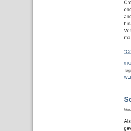
Cre
ehe
and
hin
Ver
mal
"Cr
0 K
Tags
WE
S
Ges
Als
gew