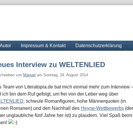
Autor
Impressum & Kontakt
Datenschutzerklärung
eues Interview zu WELTENLIED
chrieben von
Manuel
am
Sonntag, 24. August 2014
 Team von Literatopia.de bat mich einmal mehr zum Interview 
 ich bin dem Ruf gefolgt, um frei von der Leber weg über
LTENLIED
, schwule Romanfiguren, hohe Männerquoten (in
inen Romanen) und den Nachhall des
Heyne-Wettbewerbs
(de
er unglaubliche fünf Jahre her ist) zu plaudern. Viel Spaß beim
sen!