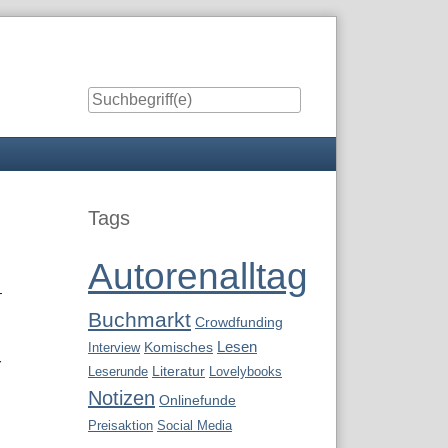
Seitenleiste
Tags
Autorenalltag
–
Buchmarkt
Crowdfunding
Lesen
Interview
Komisches
r
Leserunde
Literatur
Lovelybooks
Notizen
Onlinefunde
Preisaktion
Social Media