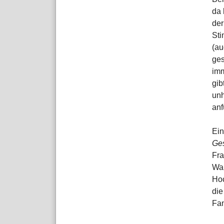
da 
der
Sti
(au
ges
imm
gib
unh
anf
Ein
Ges
Fra
Wal
Hoc
die
Fan