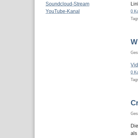
Soundcloud-Stream
Lin
YouTube-Kanal
0 K
Tags
W
Ges
Vid
0 K
Tags
C
Ges
Die
als