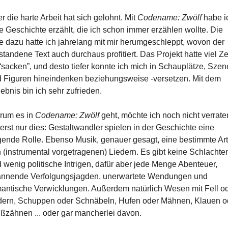
r die harte Arbeit hat sich gelohnt. Mit
Codename: Zwölf
habe i
e Geschichte erzählt, die ich schon immer erzählen wollte. Die
e dazu hatte ich jahrelang mit mir herumgeschleppt, wovon der
standene Text auch durchaus profitiert. Das Projekt hatte viel Ze
“sacken”, und desto tiefer konnte ich mich in Schauplätze, Sze
 Figuren hineindenken beziehungsweise -versetzen. Mit dem
ebnis bin ich sehr zufrieden.
rum es in
Codename: Zwölf
geht, möchte ich noch nicht verrate
erst nur dies: Gestaltwandler spielen in der Geschichte eine
gende Rolle. Ebenso Musik, genauer gesagt, eine bestimmte Art
 (instrumental vorgetragenen) Liedern. Es gibt keine Schlachte
 wenig politische Intrigen, dafür aber jede Menge Abenteuer,
nnende Verfolgungsjagden, unerwartete Wendungen und
antische Verwicklungen. Außerdem natürlich Wesen mit Fell o
ern, Schuppen oder Schnäbeln, Hufen oder Mähnen, Klauen o
ßzähnen ... oder gar mancherlei davon.