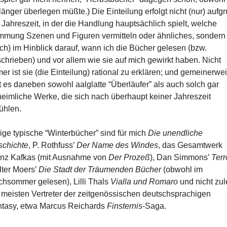
länger überlegen müßte.) Die Einteilung erfolgt nicht (nur) aufg
 Jahreszeit, in der die Handlung hauptsächlich spielt, welche
mmung Szenen und Figuren vermitteln oder ähnliches, sondern
ch) im Hinblick darauf, wann ich die Bücher gelesen (bzw.
chrieben) und vor allem wie sie auf mich gewirkt haben. Nicht
er ist sie (die Einteilung) rational zu erklären; und gemeinerwe
t es daneben sowohl aalglatte “Überläufer” als auch solch gar
eimliche Werke, die sich nach überhaupt keiner Jahreszeit
ühlen.
ige typische “Winterbücher” sind für mich
Die unendliche
chichte
, P. Rothfuss’
Der Name des Windes
, das Gesamtwerk
nz Kafkas (mit Ausnahme von
Der Prozeß
), Dan Simmons’
Terr
ter Moers’
Die Stadt der Träumenden Bücher
(obwohl im
hsommer gelesen), Lilli Thals
Vialla und Romaro
und nicht zul
 meisten Vertreter der zeitgenössischen deutschsprachigen
tasy, etwa Marcus Reichards
Finsternis
-Saga.