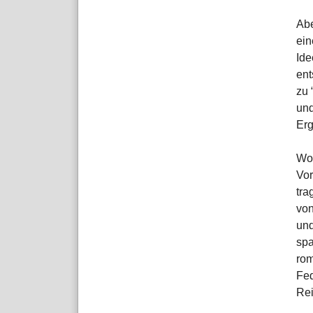
Abe
ein
Ide
ent
zu 
und
Erg
Wo
Vor
tra
von
und
spa
rom
Fed
Rei