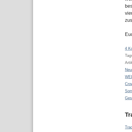
bes
vie
zus
Euc
4 K
Tags
Arti
Neu
WEL
Cro
Som
Ges
Tr
Tra