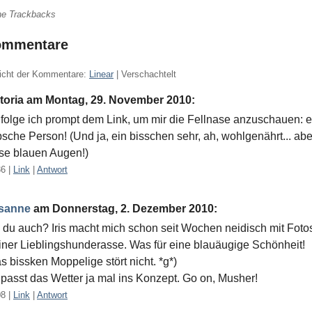
ne Trackbacks
ommentare
icht der Kommentare:
Linear
| Verschachtelt
ctoria am
Montag, 29. November 2010
:
folge ich prompt dem Link, um mir die Fellnase anzuschauen: e
sche Person! (Und ja, ein bisschen sehr, ah, wohlgenährt... abe
se blauen Augen!)
36
|
Link
|
Antwort
sanne
am
Donnerstag, 2. Dezember 2010
:
 du auch? Iris macht mich schon seit Wochen neidisch mit Foto
ner Lieblingshunderasse. Was für eine blauäugige Schönheit!
s bissken Moppelige stört nicht. *g*)
passt das Wetter ja mal ins Konzept. Go on, Musher!
08
|
Link
|
Antwort