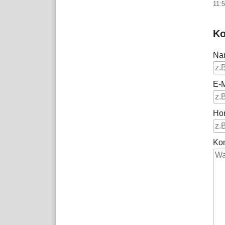
11:
Ko
Na
E-M
Ho
Ko