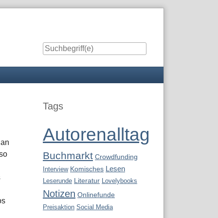
Seitenleiste
Tags
Autorenalltag
 an
uso
Buchmarkt
Crowdfunding
Lesen
Interview
Komisches
s
Leserunde
Literatur
Lovelybooks
Notizen
Onlinefunde
os
Preisaktion
Social Media