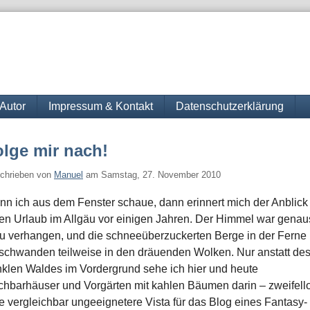
Autor
Impressum & Kontakt
Datenschutzerklärung
lge mir nach!
chrieben von
Manuel
am
Samstag, 27. November 2010
n ich aus dem Fenster schaue, dann erinnert mich der Anblick
en Urlaub im Allgäu vor einigen Jahren. Der Himmel war gena
u verhangen, und die schneeüberzuckerten Berge in der Ferne
schwanden teilweise in den dräuenden Wolken. Nur anstatt de
klen Waldes im Vordergrund sehe ich hier und heute
hbarhäuser und Vorgärten mit kahlen Bäumen darin – zweifell
e vergleichbar ungeeignetere Vista für das Blog eines Fantasy-