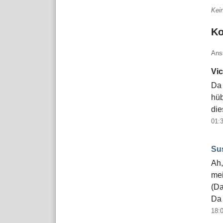
Kei
K
Ans
Vi
Da 
hüb
die
01:
Su
Ah,
mei
(Da
Da 
18: