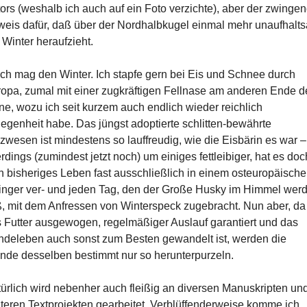
ors (weshalb ich auch auf ein Foto verzichte), aber der zwinge
eis dafür, daß über der Nordhalbkugel einmal mehr unaufhalt
 Winter heraufzieht.
Ich mag den Winter. Ich stapfe gern bei Eis und Schnee durch
opa, zumal mit einer zugkräftigen Fellnase am anderen Ende d
ne, wozu ich seit kurzem auch endlich wieder reichlich
egenheit habe. Das jüngst adoptierte schlitten-bewährte
zwesen ist mindestens so lauffreudig, wie die Eisbärin es war –
erdings (zumindest jetzt noch) um einiges fettleibiger, hat es doc
n bisheriges Leben fast ausschließlich in einem osteuropäisch
nger ver- und jeden Tag, den der Große Husky im Himmel wer
ß, mit dem Anfressen von Winterspeck zugebracht. Nun aber, da
 Futter ausgewogen, regelmäßiger Auslauf garantiert und das
deleben auch sonst zum Besten gewandelt ist, werden die
nde desselben bestimmt nur so herunterpurzeln.
ürlich wird nebenher auch fleißig an diversen Manuskripten un
teren Textprojekten gearbeitet. Verblüffenderweise komme ich