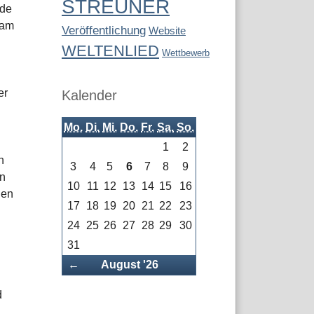
STREUNER
nde
sam
Veröffentlichung
Website
WELTENLIED
Wettbewerb
er
Kalender
Mo.
Di.
Mi.
Do.
Fr.
Sa.
So.
1
2
h
3
4
5
6
7
8
9
en
10
11
12
13
14
15
16
den
17
18
19
20
21
22
23
24
25
26
27
28
29
30
31
Zurück
←
August '26
d