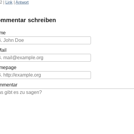
52
|
Link
|
Antwort
mmentar schreiben
me
ail
mepage
mmentar