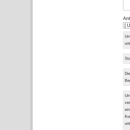
Ant
Ums
unt
Sta
Die
Be
Um
ver
ein
Ko
un