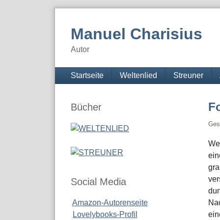
Skip
to
Manuel Charisius
content
Autor
Navigation
Startseite
Weltenlied
Streuner
Seitenleiste
Fo
Bücher
Ges
Wen
ein
gra
ver
Social Media
dun
Amazon-Autorenseite
Nac
Lovelybooks-Profil
ein