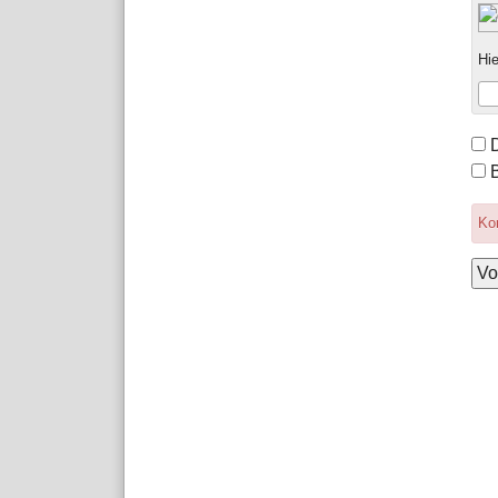
Hie
For
Opt
Kom