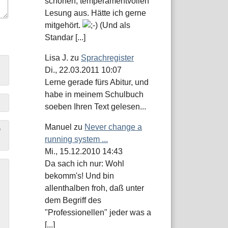
schönen, temperamentvollen
Lesung aus. Hätte ich gerne
mitgehört.
(Und als
Standar [...]
Lisa J.
zu
Sprachregister
Di., 22.03.2011 10:07
Lerne gerade fürs Abitur, und
habe in meinem Schulbuch
soeben Ihren Text gelesen...
Manuel
zu
Never change a
e
running system ...
Mi., 15.12.2010 14:43
Da sach ich nur: Wohl
bekomm's! Und bin
allenthalben froh, daß unter
dem Begriff des
"Professionellen" jeder was a
[...]