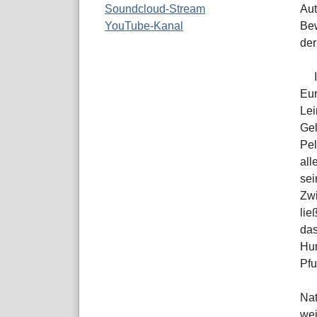
Soundcloud-Stream
Aut
YouTube-Kanal
Bew
der
Eur
Lei
Gel
Pel
all
sei
Zwi
lie
das
Hun
Pfu
Nat
wei