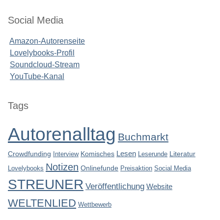
Social Media
Amazon-Autorenseite
Lovelybooks-Profil
Soundcloud-Stream
YouTube-Kanal
Seitenleiste
Tags
Autorenalltag
Buchmarkt
Lesen
Crowdfunding
Interview
Komisches
Leserunde
Literatur
Notizen
Lovelybooks
Onlinefunde
Preisaktion
Social Media
STREUNER
Veröffentlichung
Website
WELTENLIED
Wettbewerb