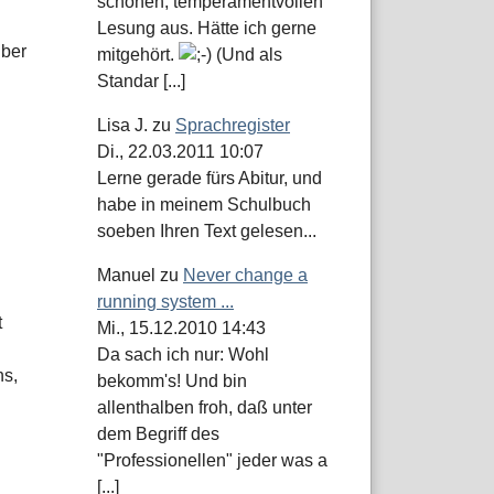
schönen, temperamentvollen
Lesung aus. Hätte ich gerne
über
mitgehört.
(Und als
Standar [...]
Lisa J.
zu
Sprachregister
Di., 22.03.2011 10:07
Lerne gerade fürs Abitur, und
habe in meinem Schulbuch
soeben Ihren Text gelesen...
Manuel
zu
Never change a
running system ...
t
Mi., 15.12.2010 14:43
Da sach ich nur: Wohl
ns,
bekomm's! Und bin
allenthalben froh, daß unter
dem Begriff des
"Professionellen" jeder was a
[...]