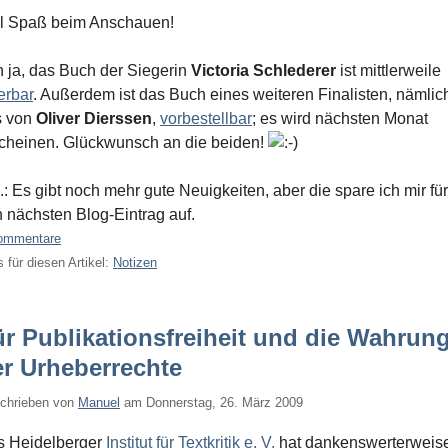
l Spaß beim Anschauen!
 ja, das Buch der Siegerin
Victoria Schlederer
ist mittlerweile
ferbar
. Außerdem ist das Buch eines weiteren Finalisten, nämlic
s von
Oliver Dierssen
,
vorbestellbar
; es wird nächsten Monat
cheinen. Glückwunsch an die beiden!
.: Es gibt noch mehr gute Neuigkeiten, aber die spare ich mir für
 nächsten Blog-Eintrag auf.
ommentare
 für diesen Artikel:
Notizen
r Publikationsfreiheit und die Wahrun
er Urheberrechte
chrieben von
Manuel
am
Donnerstag, 26. März 2009
s Heidelberger
Institut für Textkritik e. V.
hat dankenswerterweis