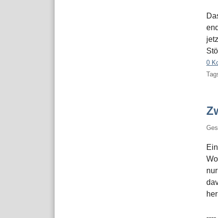
Das
end
jet
Stö
0 K
Tags
Z
Ges
Ein
Woc
nur
dav
her
----