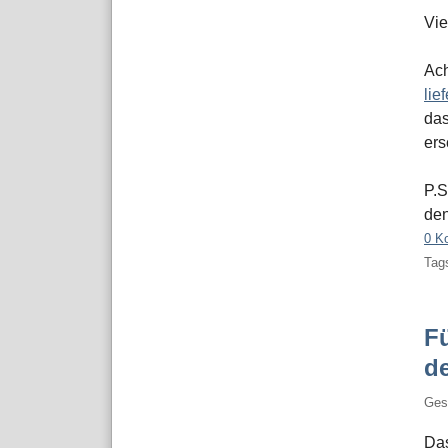
Vie
Ach
lie
da
ers
P.S
den
0 K
Tags
Fü
d
Ges
Da