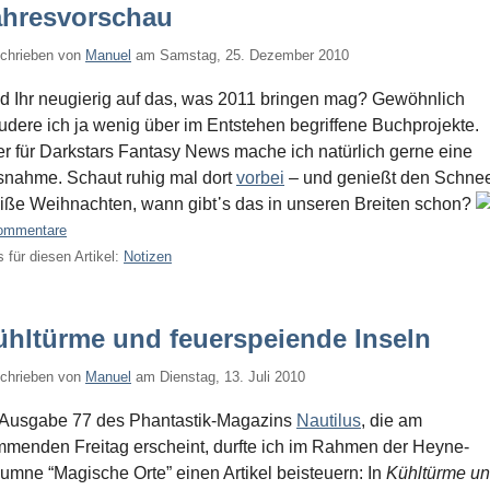
ahresvorschau
chrieben von
Manuel
am
Samstag, 25. Dezember 2010
d Ihr neugierig auf das, was 2011 bringen mag? Gewöhnlich
udere ich ja wenig über im Entstehen begriffene Buchprojekte.
r für Darkstars Fantasy News mache ich natürlich gerne eine
nahme. Schaut ruhig mal dort
vorbei
– und genießt den Schne
ße Weihnachten, wann gibt᾿s das in unseren Breiten schon?
ommentare
 für diesen Artikel:
Notizen
ühltürme und feuerspeiende Inseln
chrieben von
Manuel
am
Dienstag, 13. Juli 2010
Ausgabe 77 des Phantastik-Magazins
Nautilus
, die am
menden Freitag erscheint, durfte ich im Rahmen der Heyne-
umne “Magische Orte” einen Artikel beisteuern: In
Kühltürme u