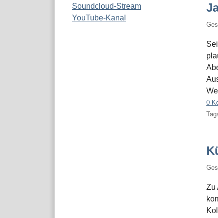
J
Soundcloud-Stream
YouTube-Kanal
Ges
Sei
pla
Abe
Aus
Wei
0 K
Tags
K
Ges
Zu 
kom
Kol