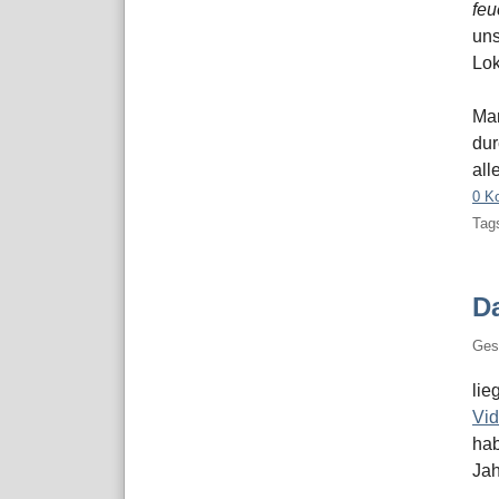
feu
uns
Lok
Man
dur
all
0 K
Tags
Da
Ges
lie
Vi
hab
Jah