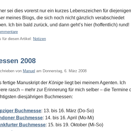
er sei dies vorerst nur ein kurzes Lebenszeichen für diejenige
er meines Blogs, die sich noch nicht gänzlich verabschiedet
en. Ich bin bald zurück, und dann geht’s hier (hoffentlich) rund!
ommentare
 für diesen Artikel:
Notizen
essen 2008
chrieben von
Manuel
am
Donnerstag, 6. März 2008
 fertige Manuskript der
Könige
liegt bei meinem Agenten. Ich
iere rasch – mehr zur Erinnerung für mich selber – die Termine 
htigsten diesjährigen Buchmessen:
ipziger Buchmesse
: 13. bis 16. März (Do-So)
ndoner Buchmesse
: 14. bis 16. April (Mo-Mi)
ankfurter Buchmesse
: 15. bis 19. Oktober (Mi-So)