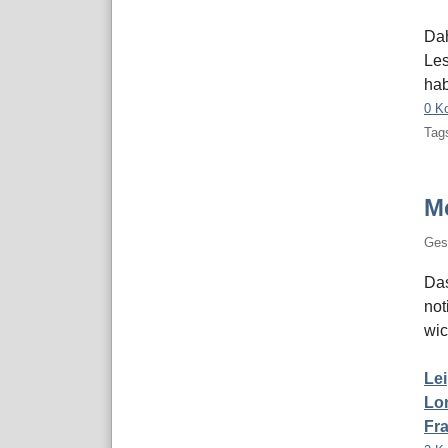
Dah
Les
hab
0 K
Tags
M
Ges
Das
not
wic
Le
Lo
Fr