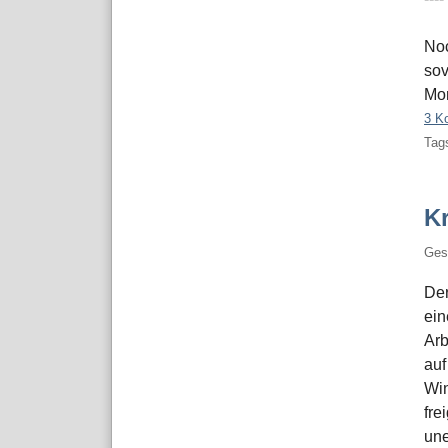
Noc
sov
Mon
3 K
Tags
K
Ges
Der
ein
Arb
auf
Win
fre
une