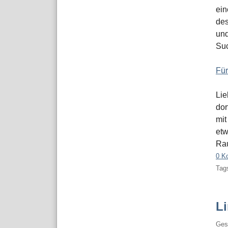
ein
des
und
Suc
Für
Lie
dor
mit
etw
Rau
0 K
Tags
L
Ges