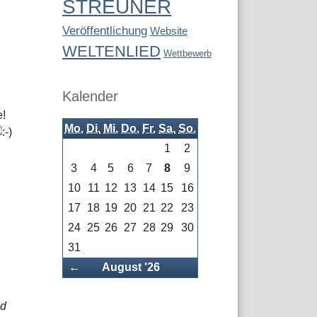
STREUNER
Veröffentlichung
Website
WELTENLIED
Wettbewerb
Kalender
e!
Mo.
Di.
Mi.
Do.
Fr.
Sa.
So.
1
2
3
4
5
6
7
8
9
10
11
12
13
14
15
16
17
18
19
20
21
22
23
24
25
26
27
28
29
30
31
Zurück
←
August '26
nd