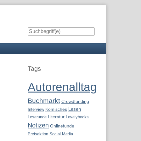
Seitenleiste
Tags
Autorenalltag
Buchmarkt
Crowdfunding
Lesen
Interview
Komisches
Leserunde
Literatur
Lovelybooks
Notizen
Onlinefunde
Preisaktion
Social Media