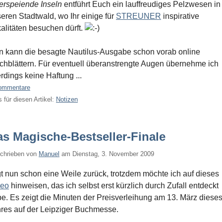
erspeiende Inseln
entführt Euch ein lauffreudiges Pelzwesen in
eren Stadtwald, wo Ihr einige für
STREUNER
inspirative
alitäten besuchen dürft.
 kann die besagte Nautilus-Ausgabe schon vorab online
chblättern. Für eventuell überanstrengte Augen übernehme ich
erdings keine Haftung ...
ommentare
 für diesen Artikel:
Notizen
s Magische-Bestseller-Finale
chrieben von
Manuel
am
Dienstag, 3. November 2009
gt nun schon eine Weile zurück, trotzdem möchte ich auf dieses
deo
hinweisen, das ich selbst erst kürzlich durch Zufall entdeckt
e. Es zeigt die Minuten der Preisverleihung am 13. März diese
res auf der Leipziger Buchmesse.