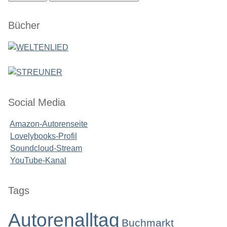
Seitenleiste
Bücher
Social Media
Amazon-Autorenseite
Lovelybooks-Profil
Soundcloud-Stream
YouTube-Kanal
Seitenleiste
Tags
Autorenalltag
Buchmarkt