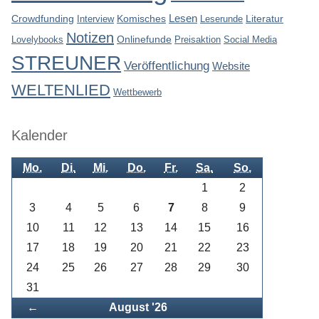
Lesen
Crowdfunding
Interview
Komisches
Leserunde
Literatur
Notizen
Lovelybooks
Onlinefunde
Preisaktion
Social Media
STREUNER
Veröffentlichung
Website
WELTENLIED
Wettbewerb
Kalender
Mo.
Di.
Mi.
Do.
Fr.
Sa.
So.
1
2
3
4
5
6
7
8
9
10
11
12
13
14
15
16
17
18
19
20
21
22
23
24
25
26
27
28
29
30
31
Zurück
←
August '26