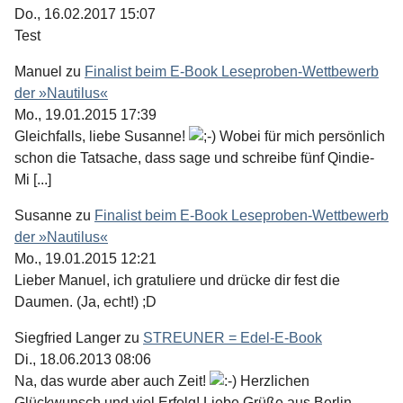
Do., 16.02.2017 15:07
Test
Manuel
zu
Finalist beim E-Book Leseproben-Wettbewerb
der »Nautilus«
Mo., 19.01.2015 17:39
Gleichfalls, liebe Susanne!
Wobei für mich persönlich
schon die Tatsache, dass sage und schreibe fünf Qindie-
Mi [...]
Susanne
zu
Finalist beim E-Book Leseproben-Wettbewerb
der »Nautilus«
Mo., 19.01.2015 12:21
Lieber Manuel, ich gratuliere und drücke dir fest die
Daumen. (Ja, echt!) ;D
Siegfried Langer
zu
STREUNER = Edel-E-Book
Di., 18.06.2013 08:06
Na, das wurde aber auch Zeit!
Herzlichen
Glückwunsch und viel Erfolg! Liebe Grüße aus Berlin