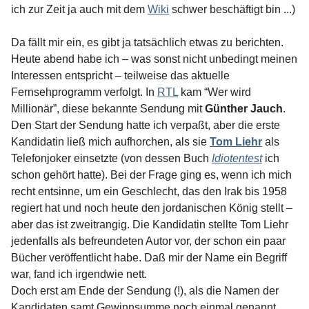
ich zur Zeit ja auch mit dem
Wiki
schwer beschäftigt bin ...)
Da fällt mir ein, es gibt ja tatsächlich etwas zu berichten.
Heute abend habe ich – was sonst nicht unbedingt meinen
Interessen entspricht – teilweise das aktuelle
Fernsehprogramm verfolgt. In
RTL
kam “Wer wird
Millionär”, diese bekannte Sendung mit
Günther Jauch
.
Den Start der Sendung hatte ich verpaßt, aber die erste
Kandidatin ließ mich aufhorchen, als sie
Tom Liehr
als
Telefonjoker einsetzte (von dessen Buch
Idiotentest
ich
schon gehört hatte). Bei der Frage ging es, wenn ich mich
recht entsinne, um ein Geschlecht, das den Irak bis 1958
regiert hat und noch heute den jordanischen König stellt –
aber das ist zweitrangig. Die Kandidatin stellte Tom Liehr
jedenfalls als befreundeten Autor vor, der schon ein paar
Bücher veröffentlicht habe. Daß mir der Name ein Begriff
war, fand ich irgendwie nett.
Doch erst am Ende der Sendung (!), als die Namen der
Kandidaten samt Gewinnsumme noch einmal genannt