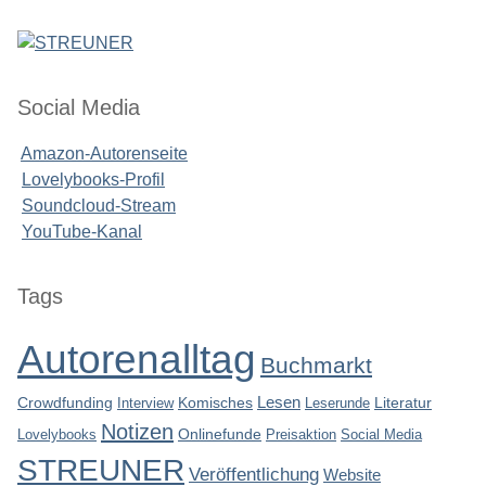
Social Media
Amazon-Autorenseite
Lovelybooks-Profil
Soundcloud-Stream
YouTube-Kanal
Seitenleiste
Tags
Autorenalltag
Buchmarkt
Lesen
Crowdfunding
Interview
Komisches
Leserunde
Literatur
Notizen
Lovelybooks
Onlinefunde
Preisaktion
Social Media
STREUNER
Veröffentlichung
Website