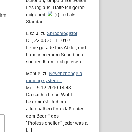
schönen, temperamentvollen
Lesung aus. Hätte ich gerne
mitgehört.
(Und als
irm
Standar [...]
Lisa J.
zu
Sprachregister
Di., 22.03.2011 10:07
Lerne gerade fürs Abitur, und
habe in meinem Schulbuch
soeben Ihren Text gelesen...
Manuel
zu
Never change a
running system ...
Mi., 15.12.2010 14:43
Da sach ich nur: Wohl
bekomm's! Und bin
allenthalben froh, daß unter
dem Begriff des
"Professionellen" jeder was a
[...]