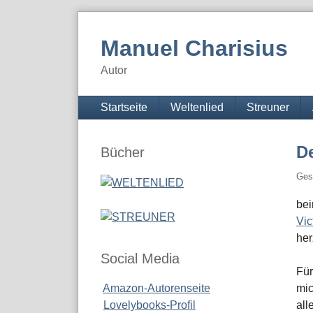
Skip
to
Manuel Charisius
content
Autor
Navigation
Startseite
Weltenlied
Streuner
Seitenleiste
De
Bücher
Ges
bei
Vic
her
Social Media
Für
Amazon-Autorenseite
mic
Lovelybooks-Profil
all