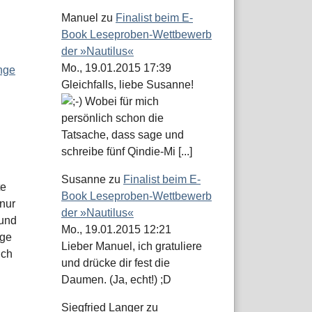
Manuel
zu
Finalist beim E-
Book Leseproben-Wettbewerb
der »Nautilus«
Mo., 19.01.2015 17:39
nge
Gleichfalls, liebe Susanne!
Wobei für mich
persönlich schon die
Tatsache, dass sage und
schreibe fünf Qindie-Mi [...]
Susanne
zu
Finalist beim E-
te
Book Leseproben-Wettbewerb
nur
der »Nautilus«
 und
Mo., 19.01.2015 12:21
ige
Lieber Manuel, ich gratuliere
ich
und drücke dir fest die
Daumen. (Ja, echt!) ;D
Siegfried Langer
zu