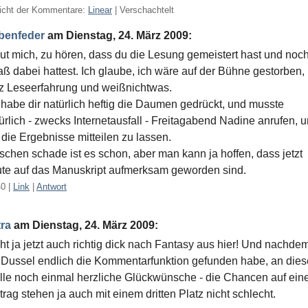
icht der Kommentare:
Linear
| Verschachtelt
benfeder
am
Dienstag, 24. März 2009
:
ut mich, zu hören, dass du die Lesung gemeistert hast und noc
ß dabei hattest. Ich glaube, ich wäre auf der Bühne gestorben,
tz Leseerfahrung und weißnichtwas.
 habe dir natürlich heftig die Daumen gedrückt, und musste
ürlich - zwecks Internetausfall - Freitagabend Nadine anrufen, 
 die Ergebnisse mitteilen zu lassen.
schen schade ist es schon, aber man kann ja hoffen, dass jetzt
te auf das Manuskript aufmerksam geworden sind.
40
|
Link
|
Antwort
ra
am
Dienstag, 24. März 2009
:
ht ja jetzt auch richtig dick nach Fantasy aus hier! Und nachde
 Dussel endlich die Kommentarfunktion gefunden habe, an dies
lle noch einmal herzliche Glückwünsche - die Chancen auf ein
trag stehen ja auch mit einem dritten Platz nicht schlecht.