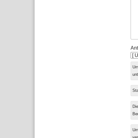
Ant
Ums
unt
Sta
Die
Be
Um
ver