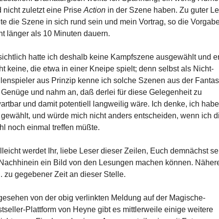
 nicht zuletzt eine Prise
Action
in der Szene haben. Zu guter Le
lte die Szene in sich rund sein und mein Vortrag, so die Vorgabe
ht länger als 10 Minuten dauern.
ichtlich hatte ich deshalb keine Kampfszene ausgewählt und er
ht keine, die etwa in einer Kneipe spielt; denn selbst als Nicht-
lenspieler aus Prinzip kenne ich solche Szenen aus der Fanta
 Genüge und nahm an, daß derlei für diese Gelegenheit zu
artbar und damit potentiell langweilig wäre. Ich denke, ich habe
 gewählt, und würde mich nicht anders entscheiden, wenn ich d
l noch einmal treffen müßte.
lleicht werdet Ihr, liebe Leser dieser Zeilen, Euch demnächst se
Nachhinein ein Bild von den Lesungen machen können. Näher
l. zu gegebener Zeit an dieser Stelle.
esehen von der obig verlinkten Meldung auf der Magische-
tseller-Plattform von Heyne gibt es mittlerweile einige weitere