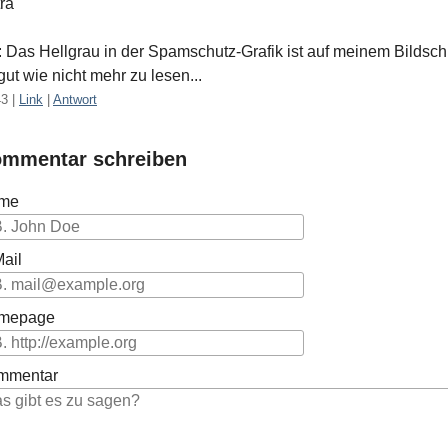
ra
 Das Hellgrau in der Spamschutz-Grafik ist auf meinem Bildsch
gut wie nicht mehr zu lesen...
43
|
Link
|
Antwort
mmentar schreiben
me
ail
mepage
mmentar