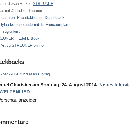
 für diesen Artikel:
STREUNER
kel mit ähnlichen Themen:
hnachten: Rabattaktion im Doppelpack
elybooks-Leserunde mit 15 Freiexemplaren
t zugreifen ...
EUNER = Edel-E-Book
-Art zu STREUNER online!
ackbacks
ckback-URL für diesen Eintrag
nuel Charisius
am
Sonntag, 24. August 2014
:
Neues Intervi
 WELTENLIED
Vorschau anzeigen
ommentare