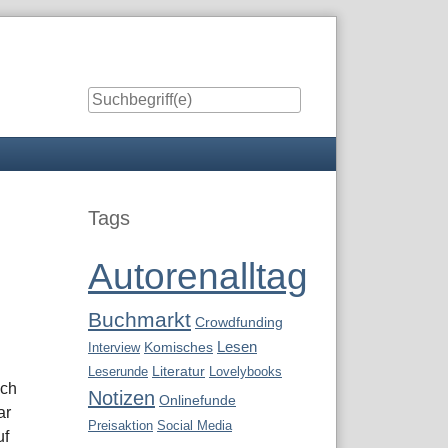
Seitenleiste
Tags
Autorenalltag
Buchmarkt
Crowdfunding
Lesen
Interview
Komisches
Leserunde
Literatur
Lovelybooks
ich
Notizen
Onlinefunde
ar
Preisaktion
Social Media
uf