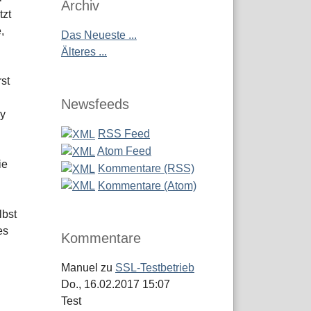
Archiv
tzt
,
Das Neueste ...
Älteres ...
st
Newsfeeds
sy
RSS Feed
Atom Feed
ie
Kommentare (RSS)
Kommentare (Atom)
lbst
es
Kommentare
Manuel
zu
SSL-Testbetrieb
Do., 16.02.2017 15:07
Test