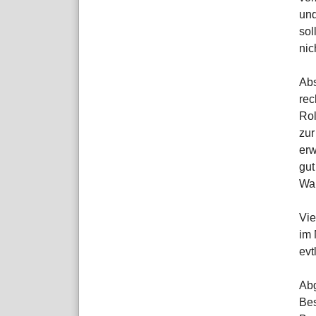
und
sol
nic
Abs
rec
Rol
zur
erw
gut
Wah
Vie
im 
evt
Abg
Bes