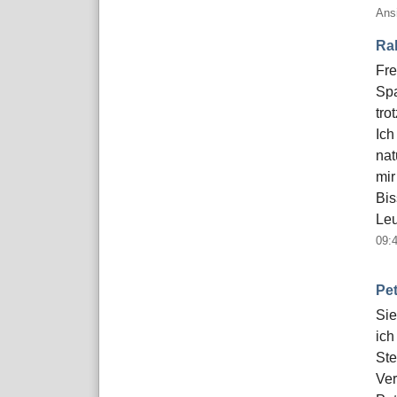
Ans
Ra
Fre
Spa
tro
Ich
nat
mir
Bis
Leu
09:
Pet
Sie
ich
Ste
Ver