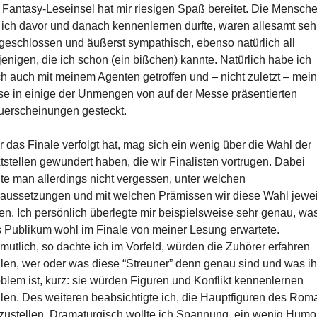
 Fantasy-Leseinsel hat mir riesigen Spaß bereitet. Die Mensche
 ich davor und danach kennenlernen durfte, waren allesamt seh
geschlossen und äußerst sympathisch, ebenso natürlich all
jenigen, die ich schon (ein bißchen) kannte. Natürlich habe ich
h auch mit meinem Agenten getroffen und – nicht zuletzt – mei
e in einige der Unmengen von auf der Messe präsentierten
erscheinungen gesteckt.
 das Finale verfolgt hat, mag sich ein wenig über die Wahl der
tstellen gewundert haben, die wir Finalisten vortrugen. Dabei
lte man allerdings nicht vergessen, unter welchen
aussetzungen und mit welchen Prämissen wir diese Wahl jewei
fen. Ich persönlich überlegte mir beispielsweise sehr genau, wa
 Publikum wohl im Finale von meiner Lesung erwartete.
mutlich, so dachte ich im Vorfeld, würden die Zuhörer erfahren
len, wer oder was diese “Streuner” denn genau sind und was ih
blem ist, kurz: sie würden Figuren und Konflikt kennenlernen
len. Des weiteren beabsichtigte ich, die Hauptfiguren des Rom
zustellen. Dramaturgisch wollte ich Spannung, ein wenig Humo