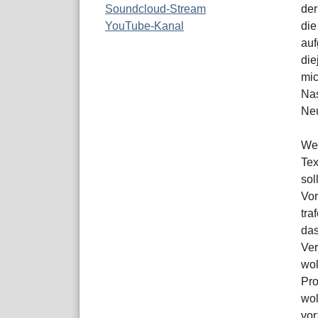
Soundcloud-Stream
der
YouTube-Kanal
die
auf
die
mic
Nas
Neu
Wer
Tex
sol
Vor
tra
das
Ver
wol
Pro
wol
vor