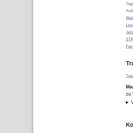
Tags
Arti
Wei
Lov
Jetz
STR
Fan
Tr
Tra
Ma
zu
K