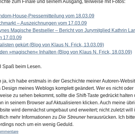
ichte zum Finale und seinem Ausgang, teilweise mit Fotos:
ndom-House-Pressemitteilung vom 18.03.09
hmarkt – Auszeichnungen vom 17.03.09
nes Magische Bestseller – Bericht von Jurymitglied Kathrin La
 17.03.09
alisten gekürt (Blog von Klaus N. Frick, 13.03.09)
den »magischen« Inhalten (Blog von Klaus N. Frick, 18.03.09)
l Spaß beim Lesen.
 ja, ich habe erstmals in der Geschichte meiner Autoren-Websi
 Design meines Weblogs komplett geändert. Wer es nicht oder 
lweise zu sehen bekommt, sollte die Shift-Taste gedrückt halten
n in seinem Browser auf Aktualisieren klicken. Auch meine übr
site wird demnächst umgebaut und erweitert; nicht zuletzt will 
lich mehr Informationen zu
Die Streuner
herausrücken. Ich bitte
erdings noch um ein wenig Geduld.
ommentare