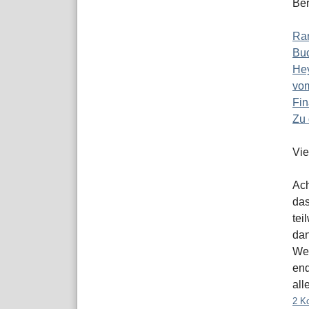
Ber
Ra
Buc
Hey
vom
Fin
Zu 
Vie
Ach
das
tei
dan
Web
end
all
2 K