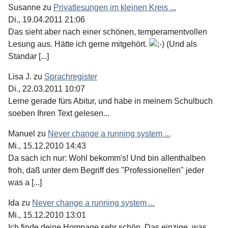
Susanne
zu
Privatlesungen im kleinen Kreis ...
Di., 19.04.2011 21:06
Das sieht aber nach einer schönen, temperamentvollen
Lesung aus. Hätte ich gerne mitgehört.
(Und als
Standar [...]
Lisa J.
zu
Sprachregister
Di., 22.03.2011 10:07
Lerne gerade fürs Abitur, und habe in meinem Schulbuch
soeben Ihren Text gelesen...
Manuel
zu
Never change a running system ...
Mi., 15.12.2010 14:43
Da sach ich nur: Wohl bekomm's! Und bin allenthalben
froh, daß unter dem Begriff des "Professionellen" jeder
was a [...]
Ida
zu
Never change a running system ...
Mi., 15.12.2010 13:01
Ich finde deine Hompage sehr schön. Das einzige, was