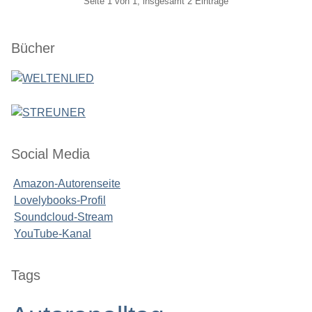
Pagination
Seite 1 von 1, insgesamt 2 Einträge
Seitenleiste
Bücher
Social Media
Amazon-Autorenseite
Lovelybooks-Profil
Soundcloud-Stream
YouTube-Kanal
Seitenleiste
Tags