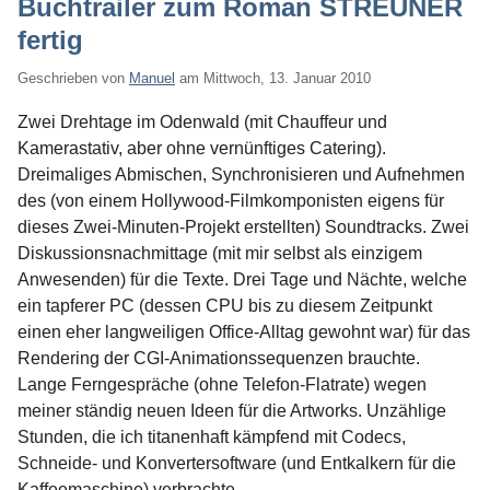
Buchtrailer zum Roman STREUNER
fertig
Geschrieben von
Manuel
am
Mittwoch, 13. Januar 2010
Zwei Drehtage im Odenwald (mit Chauffeur und
Kamerastativ, aber ohne vernünftiges Catering).
Dreimaliges Abmischen, Synchronisieren und Aufnehmen
des (von einem Hollywood-Filmkomponisten eigens für
dieses Zwei-Minuten-Projekt erstellten) Soundtracks. Zwei
Diskussionsnachmittage (mit mir selbst als einzigem
Anwesenden) für die Texte. Drei Tage und Nächte, welche
ein tapferer PC (dessen CPU bis zu diesem Zeitpunkt
einen eher langweiligen Office-Alltag gewohnt war) für das
Rendering der CGI-Animationssequenzen brauchte.
Lange Ferngespräche (ohne Telefon-Flatrate) wegen
meiner ständig neuen Ideen für die Artworks. Unzählige
Stunden, die ich titanenhaft kämpfend mit Codecs,
Schneide- und Konvertersoftware (und Entkalkern für die
Kaffeemaschine) verbrachte.