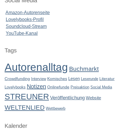
Social Media
Amazon-Autorenseite
Lovelybooks-Profil
Soundcloud-Stream
YouTube-Kanal
Seitenleiste
Tags
Autorenalltag
Buchmarkt
Lesen
Crowdfunding
Interview
Komisches
Leserunde
Literatur
Notizen
Lovelybooks
Onlinefunde
Preisaktion
Social Media
STREUNER
Veröffentlichung
Website
WELTENLIED
Wettbewerb
Kalender