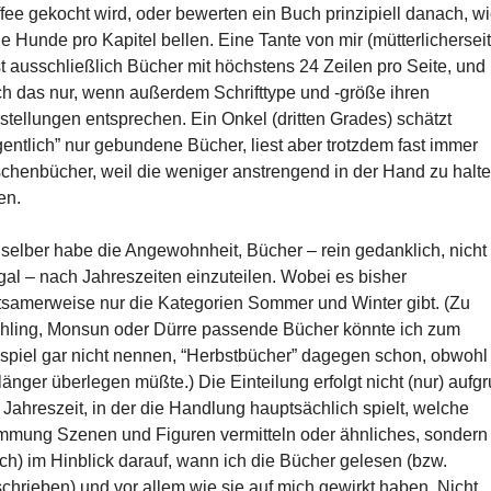
fee gekocht wird, oder bewerten ein Buch prinzipiell danach, w
le Hunde pro Kapitel bellen. Eine Tante von mir (mütterlicherseit
st ausschließlich Bücher mit höchstens 24 Zeilen pro Seite, und
h das nur, wenn außerdem Schrifttype und -größe ihren
stellungen entsprechen. Ein Onkel (dritten Grades) schätzt
gentlich” nur gebundene Bücher, liest aber trotzdem fast immer
chenbücher, weil die weniger anstrengend in der Hand zu halt
en.
 selber habe die Angewohnheit, Bücher – rein gedanklich, nicht
al – nach Jahreszeiten einzuteilen. Wobei es bisher
tsamerweise nur die Kategorien Sommer und Winter gibt. (Zu
hling, Monsun oder Dürre passende Bücher könnte ich zum
spiel gar nicht nennen, “Herbstbücher” dagegen schon, obwohl 
länger überlegen müßte.) Die Einteilung erfolgt nicht (nur) aufg
 Jahreszeit, in der die Handlung hauptsächlich spielt, welche
mmung Szenen und Figuren vermitteln oder ähnliches, sondern
ch) im Hinblick darauf, wann ich die Bücher gelesen (bzw.
chrieben) und vor allem wie sie auf mich gewirkt haben. Nicht