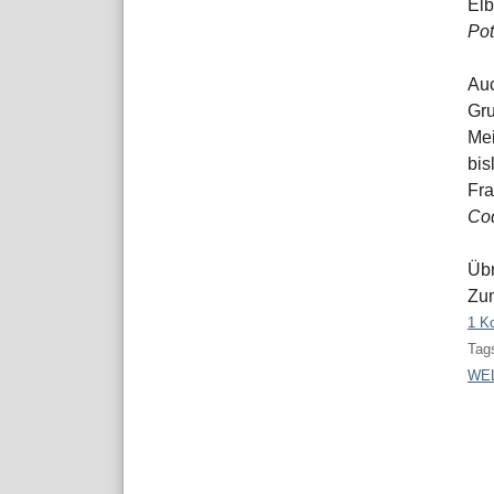
Elb
Pot
Auc
Gr
Mei
bis
Fra
Co
Übr
Zum
1 K
Tags
WE
Pa