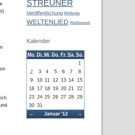
STREUNER
ie
s)
Veröffentlichung
Website
WELTENLIED
Wettbewerb
Kalender
en
Mo.
Di.
Mi.
Do.
Fr.
Sa.
So.
1
 im
2
3
4
5
6
7
8
9
10
11
12
13
14
15
16
17
18
19
20
21
22
23
24
25
26
27
28
29
ich
rund
30
31
Zurück
Vorwärts
←
Januar '12
→