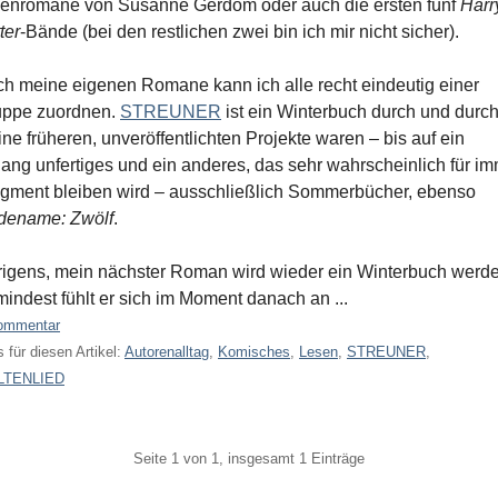
enromane von Susanne Gerdom oder auch die ersten fünf
Harr
ter
-Bände (bei den restlichen zwei bin ich mir nicht sicher).
h meine eigenen Romane kann ich alle recht eindeutig einer
uppe zuordnen.
STREUNER
ist ein Winterbuch durch und durch
ne früheren, unveröffentlichten Projekte waren – bis auf ein
lang unfertiges und ein anderes, das sehr wahrscheinlich für i
gment bleiben wird – ausschließlich Sommerbücher, ebenso
dename: Zwölf
.
igens, mein nächster Roman wird wieder ein Winterbuch werde
indest fühlt er sich im Moment danach an ...
ommentar
 für diesen Artikel:
Autorenalltag
,
Komisches
,
Lesen
,
STREUNER
,
LTENLIED
gination
Seite 1 von 1, insgesamt 1 Einträge