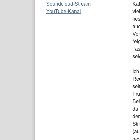
Soundcloud-Stream
Kaf
YouTube-Kanal
vie
lie
auc
Vor
“ei
Tas
sei
Ich
Reg
sel
Frü
Bei
da 
der
Sti
(au
ges