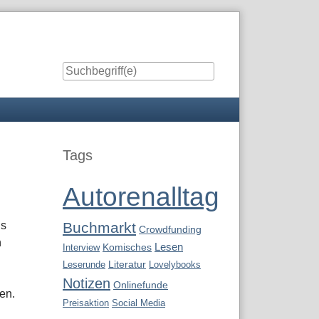
Seitenleiste
Tags
Autorenalltag
ns
Buchmarkt
Crowdfunding
n
Lesen
Interview
Komisches
Leserunde
Literatur
Lovelybooks
Notizen
Onlinefunde
en.
Preisaktion
Social Media