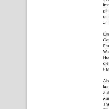
imm
gib
unh
anf
Ein
Ges
Fra
Wal
Hoc
die
Fan
Als
ko
Za
Käp
The