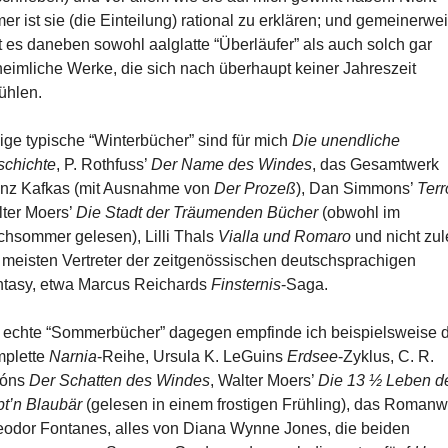
er ist sie (die Einteilung) rational zu erklären; und gemeinerwe
t es daneben sowohl aalglatte “Überläufer” als auch solch gar
eimliche Werke, die sich nach überhaupt keiner Jahreszeit
ühlen.
ige typische “Winterbücher” sind für mich
Die unendliche
chichte
, P. Rothfuss’
Der Name des Windes
, das Gesamtwerk
nz Kafkas (mit Ausnahme von
Der Prozeß
), Dan Simmons’
Terr
ter Moers’
Die Stadt der Träumenden Bücher
(obwohl im
hsommer gelesen), Lilli Thals
Vialla und Romaro
und nicht zul
 meisten Vertreter der zeitgenössischen deutschsprachigen
tasy, etwa Marcus Reichards
Finsternis
-Saga.
 echte “Sommerbücher” dagegen empfinde ich beispielsweise d
mplette
Narnia
-Reihe, Ursula K. LeGuins
Erdsee
-Zyklus, C. R.
fóns
Der Schatten des Windes
, Walter Moers’
Die 13 ½ Leben d
t’n Blaubär
(gelesen in einem frostigen Frühling), das Romanw
odor Fontanes, alles von Diana Wynne Jones, die beiden