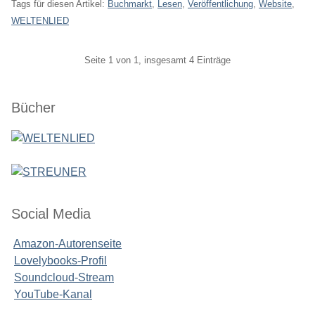
Tags für diesen Artikel:
Buchmarkt
,
Lesen
,
Veröffentlichung
,
Website
,
WELTENLIED
Pagination
Seite 1 von 1, insgesamt 4 Einträge
Seitenleiste
Bücher
Social Media
Amazon-Autorenseite
Lovelybooks-Profil
Soundcloud-Stream
YouTube-Kanal