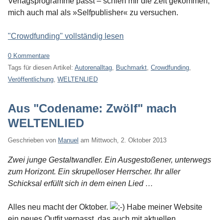
Verlagsprogramme passt – schien mir die Zeit gekommen,
mich auch mal als »Selfpublisher« zu versuchen.
"Crowdfunding" vollständig lesen
0 Kommentare
Tags für diesen Artikel:
Autorenalltag
,
Buchmarkt
,
Crowdfunding
,
Veröffentlichung
,
WELTENLIED
Aus "Codename: Zwölf" mach
WELTENLIED
Geschrieben von
Manuel
am
Mittwoch, 2. Oktober 2013
Zwei junge Gestaltwandler. Ein Ausgestoßener, unterwegs
zum Horizont. Ein skrupelloser Herrscher. Ihr aller
Schicksal erfüllt sich in dem einen Lied …
Alles neu macht der Oktober.
Habe meiner Website
ein neues Outfit verpasst, das auch mit aktuellen