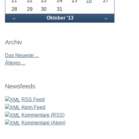
21
22
23
24
25
26
27
28
29
30
31
Zurück
Vorwärts
←
Oktober '13
→
Archiv
Das Neueste ...
Älteres ...
Newsfeeds
RSS Feed
Atom Feed
Kommentare (RSS)
Kommentare (Atom)