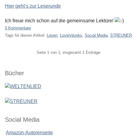
Hier geht’s zur Leserunde
Ich freue mich schon auf die gemeinsame Lektüre!
0 Kommentare
Tags für diesen Artikel:
Lesen
,
Lovelybooks
,
Social Media
,
STREUNER
Pagination
Seite 1 von 1, insgesamt 1 Einträge
Seitenleiste
Bücher
Social Media
Amazon-Autorenseite