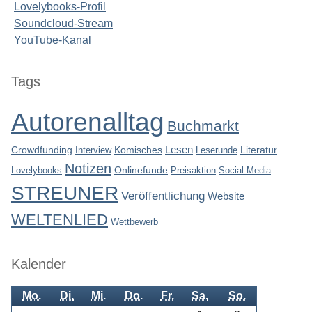
Lovelybooks-Profil
Soundcloud-Stream
YouTube-Kanal
Seitenleiste
Tags
Autorenalltag
Buchmarkt
Lesen
Crowdfunding
Interview
Komisches
Leserunde
Literatur
Notizen
Lovelybooks
Onlinefunde
Preisaktion
Social Media
STREUNER
Veröffentlichung
Website
WELTENLIED
Wettbewerb
Kalender
Mo.
Di.
Mi.
Do.
Fr.
Sa.
So.