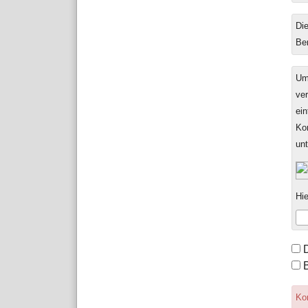
Die
Be
Um
ver
ein
Ko
un
Hie
For
Opt
Kom