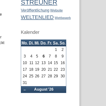
STREUNER
Veröffentlichung
Website
te
WELTENLIED
Wettbewerb
Kalender
r
ckt
Mo.
Di.
Mi.
Do.
Fr.
Sa.
So.
1
2
3
4
5
6
7
8
9
10
11
12
13
14
15
16
17
18
19
20
21
22
23
24
25
26
27
28
29
30
31
Zurück
←
August '26