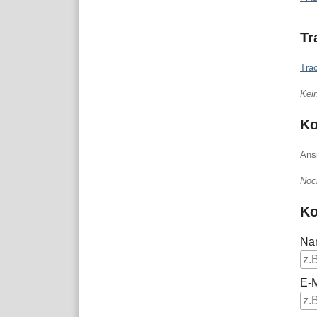
Tr
Tra
Kei
K
Ans
Noc
Ko
Na
E-M