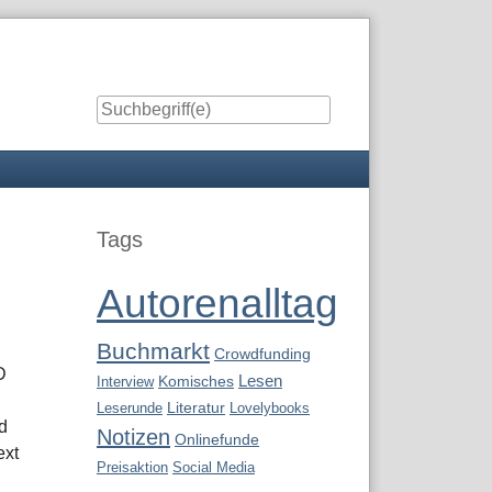
Seitenleiste
Tags
Autorenalltag
Buchmarkt
Crowdfunding
Lesen
Interview
Komisches
Leserunde
Literatur
Lovelybooks
d
Notizen
Onlinefunde
ext
Preisaktion
Social Media