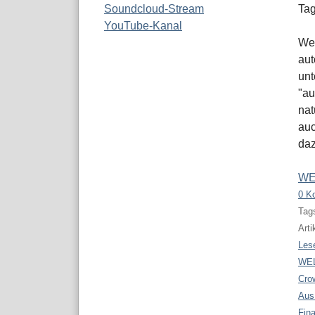
Soundcloud-Stream
Tag
YouTube-Kanal
Wen
aut
unt
"au
nat
auc
daz
WE
0 K
Tags
Arti
Les
WELT
Cro
Aus
Fin