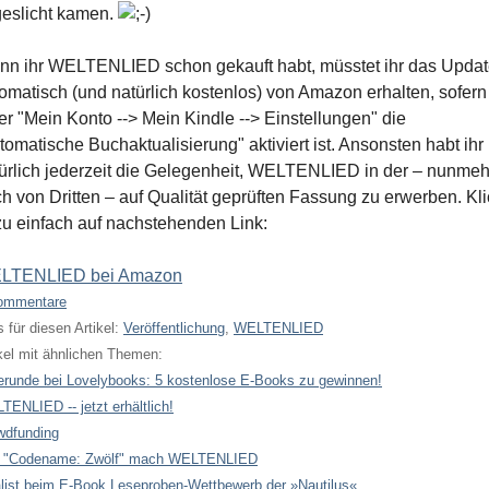
eslicht kamen.
n ihr WELTENLIED schon gekauft habt, müsstet ihr das Upda
omatisch (und natürlich kostenlos) von Amazon erhalten, sofern
er "Mein Konto --> Mein Kindle --> Einstellungen" die
tomatische Buchaktualisierung" aktiviert ist. Ansonsten habt ihr
ürlich jederzeit die Gelegenheit, WELTENLIED in der – nunmeh
h von Dritten – auf Qualität geprüften Fassung zu erwerben. Kli
u einfach auf nachstehenden Link:
LTENLIED bei Amazon
ommentare
 für diesen Artikel:
Veröffentlichung
,
WELTENLIED
kel mit ähnlichen Themen:
erunde bei Lovelybooks: 5 kostenlose E-Books zu gewinnen!
ENLIED -- jetzt erhältlich!
wdfunding
 "Codename: Zwölf" mach WELTENLIED
alist beim E-Book Leseproben-Wettbewerb der »Nautilus«