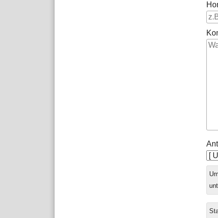
Ho
Ko
Ant
Ums
unt
Sta