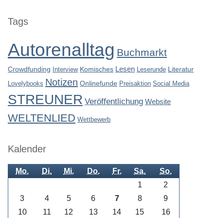
Seitenleiste
Tags
Autorenalltag
Buchmarkt
Lesen
Crowdfunding
Interview
Komisches
Leserunde
Literatur
Notizen
Lovelybooks
Onlinefunde
Preisaktion
Social Media
STREUNER
Veröffentlichung
Website
WELTENLIED
Wettbewerb
Kalender
Mo.
Di.
Mi.
Do.
Fr.
Sa.
So.
1
2
3
4
5
6
7
8
9
10
11
12
13
14
15
16