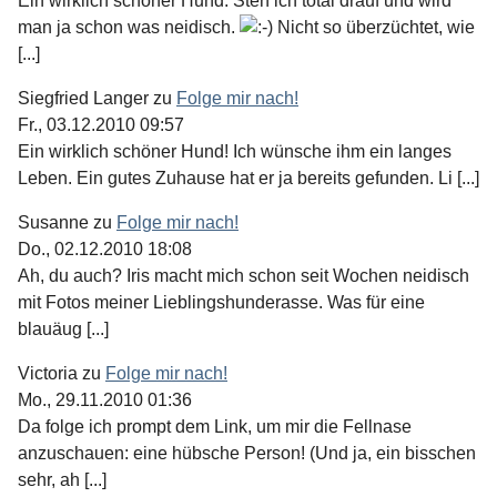
Ein wirklich schöner Hund. Steh ich total drauf und wird
man ja schon was neidisch.
Nicht so überzüchtet, wie
[...]
Siegfried Langer
zu
Folge mir nach!
Fr., 03.12.2010 09:57
Ein wirklich schöner Hund! Ich wünsche ihm ein langes
Leben. Ein gutes Zuhause hat er ja bereits gefunden. Li [...]
Susanne
zu
Folge mir nach!
Do., 02.12.2010 18:08
Ah, du auch? Iris macht mich schon seit Wochen neidisch
mit Fotos meiner Lieblingshunderasse. Was für eine
blauäug [...]
Victoria
zu
Folge mir nach!
Mo., 29.11.2010 01:36
Da folge ich prompt dem Link, um mir die Fellnase
anzuschauen: eine hübsche Person! (Und ja, ein bisschen
sehr, ah [...]