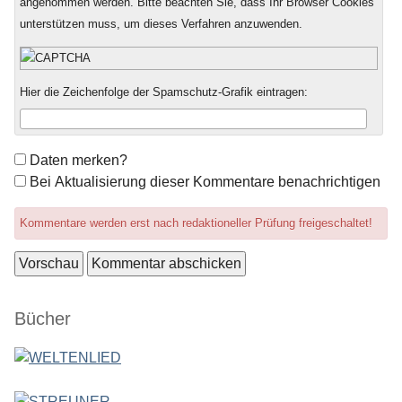
angenommen werden. Bitte beachten Sie, dass Ihr Browser Cookies
unterstützen muss, um dieses Verfahren anzuwenden.
Hier die Zeichenfolge der Spamschutz-Grafik eintragen:
Formular-
Daten merken?
Optionen
Bei Aktualisierung dieser Kommentare benachrichtigen
Kommentare werden erst nach redaktioneller Prüfung freigeschaltet!
Seitenleiste
Bücher