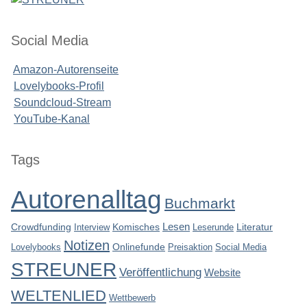
Social Media
Amazon-Autorenseite
Lovelybooks-Profil
Soundcloud-Stream
YouTube-Kanal
Seitenleiste
Tags
Autorenalltag
Buchmarkt
Lesen
Crowdfunding
Interview
Komisches
Leserunde
Literatur
Notizen
Lovelybooks
Onlinefunde
Preisaktion
Social Media
STREUNER
Veröffentlichung
Website
WELTENLIED
Wettbewerb