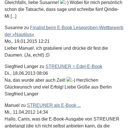
Gleichfalls, liebe Susanne!
Wobei für mich persönlich
schon die Tatsache, dass sage und schreibe fünf Qindie-
Mi [...]
Susanne
zu
Finalist beim E-Book Leseproben-Wettbewerb
der »Nautilus«
Mo., 19.01.2015 12:21
Lieber Manuel, ich gratuliere und drücke dir fest die
Daumen. (Ja, echt!) ;D
Siegfried Langer
zu
STREUNER = Edel-E-Book
Di., 18.06.2013 08:06
Na, das wurde aber auch Zeit!
Herzlichen
Glückwunsch und viel Erfolg! Liebe Grüße aus Berlin
Siegfried Langer
Manuel
zu
STREUNER als E-Book ...
Mi., 11.04.2012 14:34
Hallo, Canis, was die E-Book-Ausgabe von STREUNER
anbelangt (die ich nicht selbst anbieten kann, da die