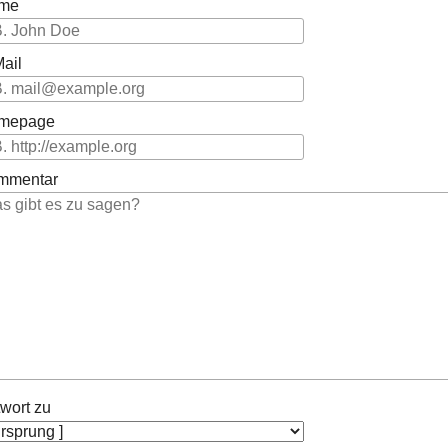
me
ail
mepage
mmentar
wort zu