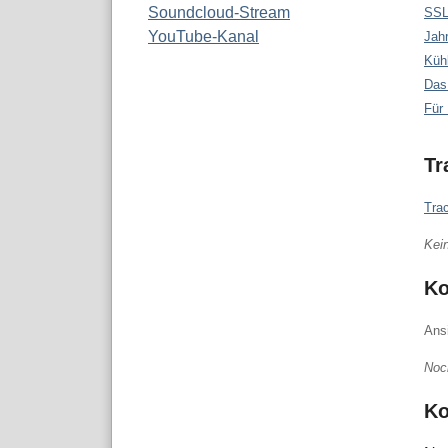
Soundcloud-Stream
SSL
YouTube-Kanal
Jah
Küh
Das
Für 
Tr
Tra
Kei
K
Ans
Noc
Ko