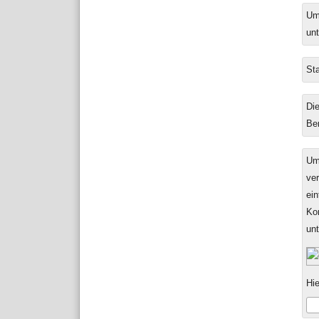
Ums
unt
Sta
Die
Be
Um
ver
ein
Ko
un
Hie