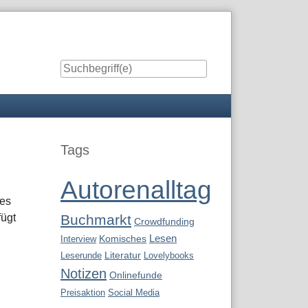
Seitenleiste
Tags
Autorenalltag
 es
fügt
Buchmarkt
Crowdfunding
Lesen
Interview
Komisches
Leserunde
Literatur
Lovelybooks
Notizen
Onlinefunde
Preisaktion
Social Media