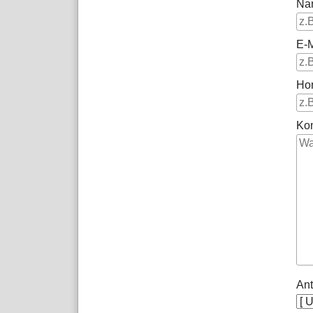
Na
E-M
Ho
Ko
Ant