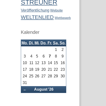
STREUNER
Veröffentlichung
Website
WELTENLIED
Wettbewerb
Kalender
Mo.
Di.
Mi.
Do.
Fr.
Sa.
So.
1
2
3
4
5
6
7
8
9
10
11
12
13
14
15
16
17
18
19
20
21
22
23
24
25
26
27
28
29
30
31
Zurück
←
August '26