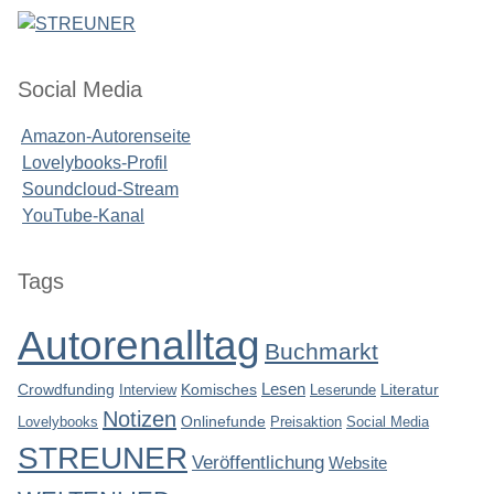
Social Media
Amazon-Autorenseite
Lovelybooks-Profil
Soundcloud-Stream
YouTube-Kanal
Seitenleiste
Tags
Autorenalltag
Buchmarkt
Lesen
Crowdfunding
Interview
Komisches
Leserunde
Literatur
Notizen
Lovelybooks
Onlinefunde
Preisaktion
Social Media
STREUNER
Veröffentlichung
Website