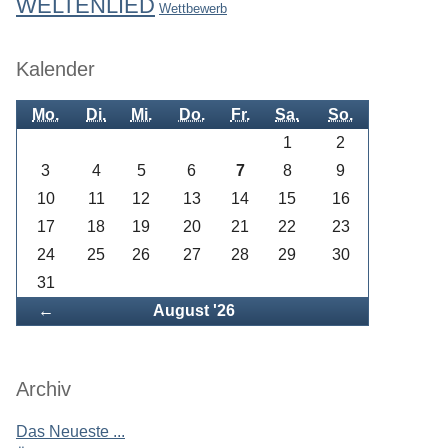
WELTENLIED
Wettbewerb
Kalender
Mo.
Di.
Mi.
Do.
Fr.
Sa.
So.
1
2
3
4
5
6
7
8
9
10
11
12
13
14
15
16
17
18
19
20
21
22
23
24
25
26
27
28
29
30
31
Zurück
←
August '26
Archiv
Das Neueste ...