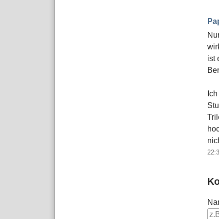
Pa
Nur
wir
ist
Ber
Ich
Stu
Tri
hoc
nic
22:
Ko
Na