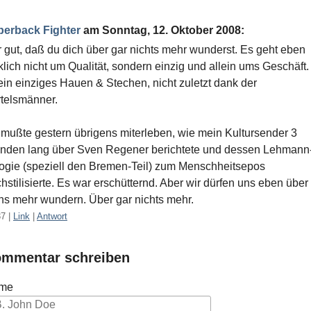
perback Fighter
am
Sonntag, 12. Oktober 2008
:
 gut, daß du dich über gar nichts mehr wunderst. Es geht eben
klich nicht um Qualität, sondern einzig und allein ums Geschäft.
 ein einziges Hauen & Stechen, nicht zuletzt dank der
telsmänner.
 mußte gestern übrigens miterleben, wie mein Kultursender 3
nden lang über Sven Regener berichtete und dessen Lehmann
logie (speziell den Bremen-Teil) zum Menschheitsepos
hstilisierte. Es war erschütternd. Aber wir dürfen uns eben über
hs mehr wundern. Über gar nichts mehr.
37
|
Link
|
Antwort
mmentar schreiben
me