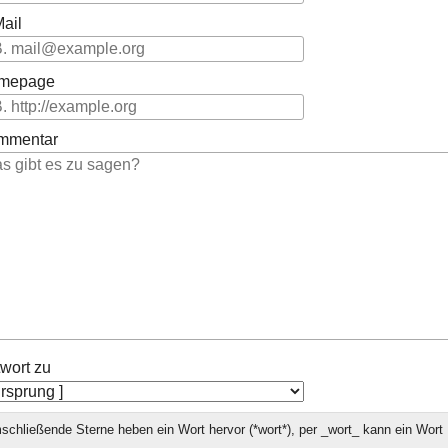
ail
mepage
mmentar
wort zu
chließende Sterne heben ein Wort hervor (*wort*), per _wort_ kann ein Wort