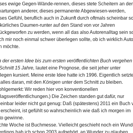
ses ewige Gegen-Wände-rennen, dieses stete Scheitern an de
artungen anderer, dieses permanente Abgewiesen-werden,
ses Gefühl, beruflich auch in Zukunft durch oftmals scheinbar s
lkürliches Daumen-runter auf den Stand von vor Jahren
ückgeworfen zu werden, wenn all das also Autorenalltag sein so
ich mir noch einmal schwer überlegen sollte, ob ich wirklich Auto
n möchte.
 der ersten Idee bis zum ersten veröffentlichten Buch vergehen
Schnitt 15 Jahre,
lautet eine Prognose, die seit jeher unter
legen kursiert. Meine erste Idee hatte ich 1996. Eigentlich setzt
 alles daran, mit den
Königen
unter dem Schnitt zu bleiben.
hlgemerkt: Wir reden hier von konventionellen
lagsveröffentlichungen.) Die Zeichen standen gut dafür, nur
einbar leider nicht gut genug: Daß (spätestens) 2011 ein Buch 
 erscheint, ist gefühlt so wahrscheinlich wie daß ich morgen im
to gewinne.
hte Woche ist Buchmesse. Vielleicht geschieht noch ein Wund
erdings hab ich schon 2003 aufgehört, an Wunder zu glauben.