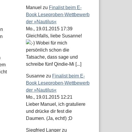
Manuel
zu
Finalist beim E-
Book Leseproben-Wettbewerb
der »Nautilus«
Mo., 19.01.2015 17:39
en
Gleichfalls, liebe Susanne!
en
Wobei für mich
persönlich schon die
Tatsache, dass sage und
n
schreibe fünf Qindie-Mi [...]
dem
icht
Susanne
zu
Finalist beim E-
Book Leseproben-Wettbewerb
der »Nautilus«
Mo., 19.01.2015 12:21
Lieber Manuel, ich gratuliere
und drücke dir fest die
Daumen. (Ja, echt!) ;D
Siegfried Langer
zu