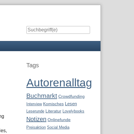
Seitenleiste
Tags
Autorenalltag
Buchmarkt
Crowdfunding
Lesen
Interview
Komisches
Leserunde
Literatur
Lovelybooks
ng
Notizen
Onlinefunde
Preisaktion
Social Media
les,