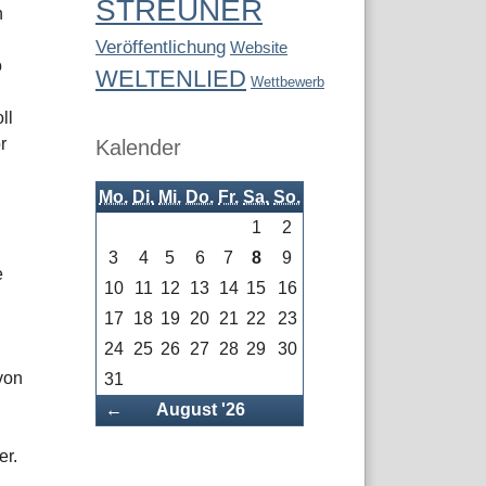
STREUNER
n
Veröffentlichung
Website
o
WELTENLIED
Wettbewerb
ll
r
Kalender
Mo.
Di.
Mi.
Do.
Fr.
Sa.
So.
1
2
3
4
5
6
7
8
9
e
10
11
12
13
14
15
16
17
18
19
20
21
22
23
24
25
26
27
28
29
30
von
31
Zurück
←
August '26
er.