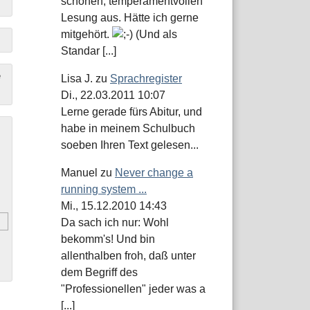
schönen, temperamentvollen
Lesung aus. Hätte ich gerne
mitgehört.
(Und als
Standar [...]
e
Lisa J.
zu
Sprachregister
Di., 22.03.2011 10:07
Lerne gerade fürs Abitur, und
habe in meinem Schulbuch
soeben Ihren Text gelesen...
Manuel
zu
Never change a
running system ...
Mi., 15.12.2010 14:43
Da sach ich nur: Wohl
bekomm's! Und bin
allenthalben froh, daß unter
dem Begriff des
"Professionellen" jeder was a
[...]