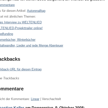
ommentare
 für diesen Artikel:
Autorenalltag
kel mit ähnlichen Themen:
es Interview zu WELTENLIED
TENLIED-Projekttrailer online!
wdfunding
merbücher, Winterbücher
taltwandler, Lieder und jede Menge Abenteuer
ackbacks
ckback-URL für diesen Eintrag
ne Trackbacks
ommentare
icht der Kommentare:
Linear
| Verschachtelt
astian Keller
am
Donnerstag, 9. Oktober 2008
: