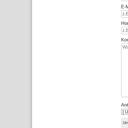
E-M
Ho
Ko
Ant
Ums