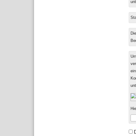
unt
Sta
Die
Be
Um
ver
ein
Ko
un
Hie
For