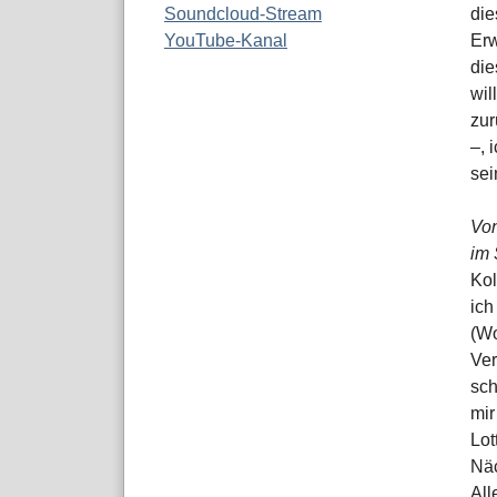
Soundcloud-Stream
die
YouTube-Kanal
Erw
die
wil
zur
–, 
sei
Von
im 
Kol
ich
(Wo
Ver
sch
mir
Lot
Näc
All