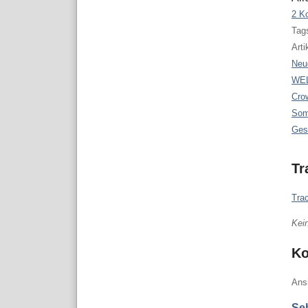
2 K
Tags
Arti
Neu
WEL
Cro
Som
Ges
Tr
Tra
Kei
K
Ans
Seb