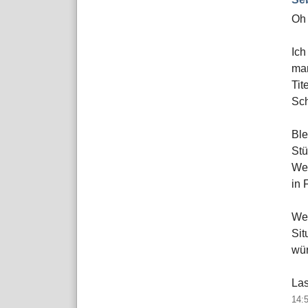
Oh
Ich
man
Tit
Sch
Ble
Stü
Weg
in 
Wer
Sit
wü
Las
14: