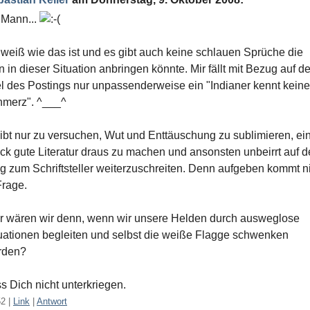
 Mann...
 weiß wie das ist und es gibt auch keine schlauen Sprüche die
 in dieser Situation anbringen könnte. Mir fällt mit Bezug auf d
el des Postings nur unpassenderweise ein "Indianer kennt kein
merz". ^___^
ibt nur zu versuchen, Wut und Enttäuschung zu sublimieren, ei
ck gute Literatur draus zu machen und ansonsten unbeirrt auf 
 zum Schriftsteller weiterzuschreiten. Denn aufgeben kommt n
Frage.
 wären wir denn, wenn wir unsere Helden durch ausweglose
uationen begleiten und selbst die weiße Flagge schwenken
rden?
s Dich nicht unterkriegen.
52
|
Link
|
Antwort