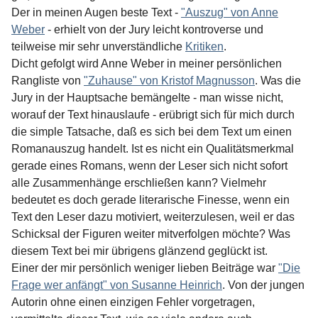
Der in meinen Augen beste Text -
"Auszug" von Anne
Weber
- erhielt von der Jury leicht kontroverse und
teilweise mir sehr unverständliche
Kritiken
.
Dicht gefolgt wird Anne Weber in meiner persönlichen
Rangliste von
"Zuhause" von Kristof Magnusson
. Was die
Jury in der Hauptsache bemängelte - man wisse nicht,
worauf der Text hinauslaufe - erübrigt sich für mich durch
die simple Tatsache, daß es sich bei dem Text um einen
Romanauszug handelt. Ist es nicht ein Qualitätsmerkmal
gerade eines Romans, wenn der Leser sich nicht sofort
alle Zusammenhänge erschließen kann? Vielmehr
bedeutet es doch gerade literarische Finesse, wenn ein
Text den Leser dazu motiviert, weiterzulesen, weil er das
Schicksal der Figuren weiter mitverfolgen möchte? Was
diesem Text bei mir übrigens glänzend geglückt ist.
Einer der mir persönlich weniger lieben Beiträge war
"Die
Frage wer anfängt" von Susanne Heinrich
. Von der jungen
Autorin ohne einen einzigen Fehler vorgetragen,