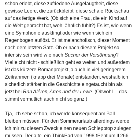
schon erlebt, diese zufriedene Ausgelaugtheit, diese
gewisse Leere, die zurückbleibt, diese schale Rückschau
auf das fertige Werk. (Ob sich eine Frau, die ein Kind auf
die Welt gebracht hat, wohl ähnlich fühlt?) Es ist, wie wenn
eine Symphonie ausklingt oder wie wenn sich ein
Regenbogen auflöst. Er ist melancholisch, dieser Moment
nach dem letzten Satz. Ob er nach diesem Projekt so
intensiv sein wird wie nach
Sucher der Versöhnung
?
Vielleicht nicht - schließlich geht es weiter, und außerdem
ist das kürzere Romanprojekt ja auch in viel geringerem
Zeitrahmen (knapp drei Monate) entstanden, weshalb ich
sicherlich stärker in die Geschichte eingetaucht bin als
jetzt bei
Ran Aléron, Arrec und der Löwe
. (Obwohl ... das
stimmt vermutlich auch nicht so ganz.)
Tja, ich sehe schon, ich werde konsequent am Ball
bleiben müssen. Für den Sommerurlaub allerdings werde
ich mir zu diesem Zweck einen neuen Schlepptop zulegen
müssen. Der alte, ein ThinkPad von 1998 (Pentium II 266