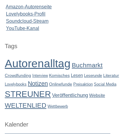
Amazon-Autorenseite
Lovelybooks-Profil
Soundcloud-Stream
YouTube-Kanal
Seitenleiste
Tags
Autorenalltag
Buchmarkt
Lesen
Crowdfunding
Interview
Komisches
Leserunde
Literatur
Notizen
Lovelybooks
Onlinefunde
Preisaktion
Social Media
STREUNER
Veröffentlichung
Website
WELTENLIED
Wettbewerb
Kalender