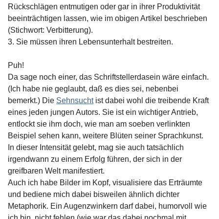
Rückschlägen entmutigen oder gar in ihrer Produktivität
beeinträchtigen lassen, wie im obigen Artikel beschrieben
(Stichwort: Verbitterung).
3. Sie müssen ihren Lebensunterhalt bestreiten.
Puh!
Da sage noch einer, das Schriftstellerdasein wäre einfach.
(Ich habe nie geglaubt, daß es dies sei, nebenbei
bemerkt.) Die
Sehnsucht
ist dabei wohl die treibende Kraft
eines jeden jungen Autors. Sie ist ein wichtiger Antrieb,
entlockt sie ihm doch, wie man am soeben verlinkten
Beispiel sehen kann, weitere Blüten seiner Sprachkunst.
In dieser Intensität gelebt, mag sie auch tatsächlich
irgendwann zu einem Erfolg führen, der sich in der
greifbaren Welt manifestiert.
Auch ich habe Bilder im Kopf, visualisiere das Erträumte
und bediene mich dabei bisweilen ähnlich dichter
Metaphorik. Ein Augenzwinkern darf dabei, humorvoll wie
ich bin, nicht fehlen (wie war das dabei nochmal mit