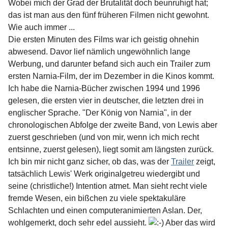
Wobei mich der Grad der Brutalität doch beunruhigt hat;
das ist man aus den fünf früheren Filmen nicht gewohnt.
Wie auch immer ...
Die ersten Minuten des Films war ich geistig ohnehin
abwesend. Davor lief nämlich ungewöhnlich lange
Werbung, und darunter befand sich auch ein Trailer zum
ersten Narnia-Film, der im Dezember in die Kinos kommt.
Ich habe die Narnia-Bücher zwischen 1994 und 1996
gelesen, die ersten vier in deutscher, die letzten drei in
englischer Sprache. "Der König von Narnia", in der
chronologischen Abfolge der zweite Band, von Lewis aber
zuerst geschrieben (und von mir, wenn ich mich recht
entsinne, zuerst gelesen), liegt somit am längsten zurück.
Ich bin mir nicht ganz sicher, ob das, was der
Trailer
zeigt,
tatsächlich Lewis' Werk originalgetreu wiedergibt und
seine (christliche!) Intention atmet. Man sieht recht viele
fremde Wesen, ein bißchen zu viele spektakuläre
Schlachten und einen computeranimierten Aslan. Der,
wohlgemerkt, doch sehr edel aussieht.
Aber das wird