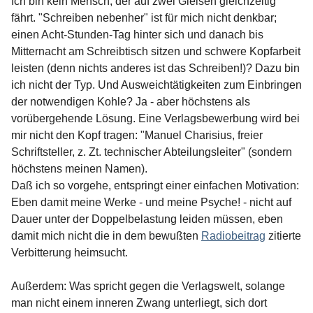
Ich bin kein Mensch, der auf zwei Gleisen gleichzeitig
fährt. "Schreiben nebenher" ist für mich nicht denkbar;
einen Acht-Stunden-Tag hinter sich und danach bis
Mitternacht am Schreibtisch sitzen und schwere Kopfarbeit
leisten (denn nichts anderes ist das Schreiben!)? Dazu bin
ich nicht der Typ. Und Ausweichtätigkeiten zum Einbringen
der notwendigen Kohle? Ja - aber höchstens als
vorübergehende Lösung. Eine Verlagsbewerbung wird bei
mir nicht den Kopf tragen: "Manuel Charisius, freier
Schriftsteller, z. Zt. technischer Abteilungsleiter" (sondern
höchstens meinen Namen).
Daß ich so vorgehe, entspringt einer einfachen Motivation:
Eben damit meine Werke - und meine Psyche! - nicht auf
Dauer unter der Doppelbelastung leiden müssen, eben
damit mich nicht die in dem bewußten
Radiobeitrag
zitierte
Verbitterung heimsucht.
Außerdem: Was spricht gegen die Verlagswelt, solange
man nicht einem inneren Zwang unterliegt, sich dort