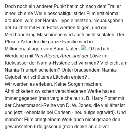
Doch noch ein anderer Punkt hat mich nach dem Trailer
innerlich eine Weile beschäftigt. Ist der Film erst einmal
draußen, wird der Narnia-Hype einsetzen. Neuausgaben
der Bücher mit Film-Fotos werden folgen, und die
Merchandising-Maschinerie wird auch nicht schlafen. Der
Plüsch-Aslan für die ganze Familie wird in
Millionenauflagen vom Band laufen.
Und ich ...
Werde ich mit
Ran Aléron, Arrec und der Löwe
im
Kielwasser der Narnia-Hysterie schwimmen? Vielleicht am
Narnia-Triumph scheitern? Unter brausendem Narnia-
Gejubel nur schütteres Lächeln ernten? ...
Wir werden es erleben. Keine Sorgen machen.
Ähnlichkeiten zwischen verschiedenen Werke hat es
immer gegeben (man vergleiche nur z. B. Harry Potter mit
der Chrestomanci-Reihe von D. W. Jones, die viel älter ist
und jetzt - ebenfalls bei Carlsen - neu aufgelegt wird). Und
mancher Film bringt einem Werk auch nicht gerade den
gewünschten Erfolgsschub (man denke an die vor